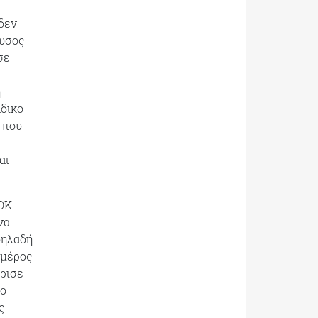
δεν
νυσος
σε
ή
άδικο
 που
αι
ΣΟΚ
να
δηλαδή
 μέρος
ρισε
το
ς