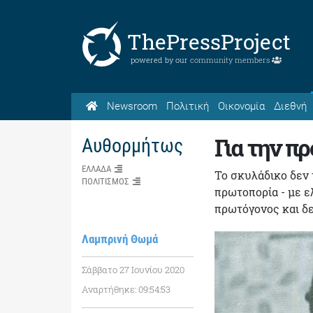
ThePressProject
powered by our
community members
Newsroom
Πολιτική
Οικονομία
Διεθνή
Για την π
Αυθορμήτως
ΕΛΛΑΔΑ
Το σκυλάδικο δεν τ
ΠΟΛΙΤΙΣΜΟΣ
πρωτοπορία - με ε
πρωτόγονος και δε
Λαμπρινή Θωμά
Σάββατο 27 Ιουνίου 2020
Αναρτήθηκε: 09:54:53