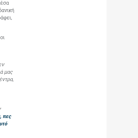
μέσα
δανική
άφει,
οι
εν
ιά μας
έντρα,
ν
, πες
υτό