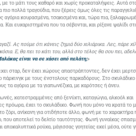
, με το μάτι τους καθαρό και χωρίς προκαταλήψεις. Αυτά στ
α πιο πολλά τραγούδια, που ξέρεις όμως όλες τις παραγγελι
ς αγόρια κουρασμένα, τσακισμένα και, τώρα πια, ξαλαφρωμ
α. Και ευχαριστημένα που τα σέβονται, και ρίξανε ψαλίδι στ
αγαζί. Ας πούμε ότι κάνεις ζημιά δύο χιλιάρικα. Λες, πάρε χί
κόσια. Ε, θα πει το κάτι του, αλλά στο τέλος θα σου πει, αδε
αλάκας είναι να σε χάσει από πελάτη;
»
έχει σταρ, δεν έχει χώρους απαστράπτοντες, δεν έχει μερτ
 πάρκινγκ με τους ένστολους παρκαδόρους. Στο σκυλάδικο
υς τα αγόρια με τα γιαπωνέζικα, με καρότσες ή άνευ.
ωνές, κατεστραμμένες από ξενύχτι, καταγώγια, αλκοόλ και
ες πρόωρα, έχει το σκυλάδικο. Φωνή που μόνο να κρατά το 
 το ζόρι, ανίκανη για οτιδήποτε άλλο, φωνή με το χαρακτήρα
, που αποτελεί το δελτίο ταυτότητας. Φωνή γυναίκας σπασμ
ι αποκαλυπτικά ρούχα, μάγισσας γοητείας εκεί μέσα, ούτε γ