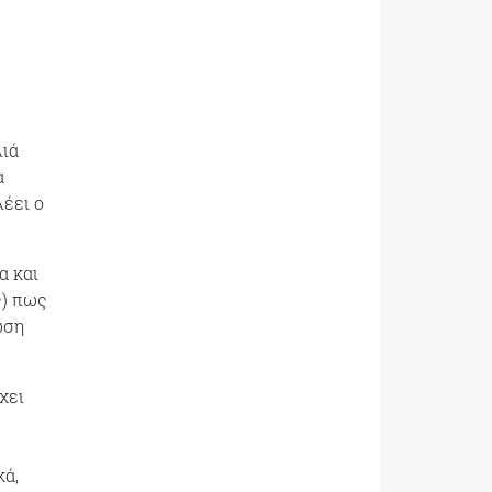
λιά
α
λέει ο
α και
ς) πως
ωση
χει
κά,