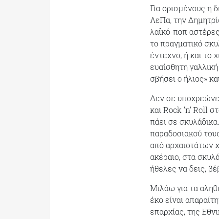
Για ορισμένους η 
ΛεΠα, την Δημητρί
λαϊκό-ποπ αστέρες
το πραγματικό σκυλ
έντεχνο, ή και το 
ευαίσθητη γαλλική 
σβήσει ο ήλιος» κ
Δεν σε υποχρεώνει
και Rock ’n’ Roll 
πάει σε σκυλάδικα
παραδοσιακού τους
από αρχαιοτάτων χ
ακέραιο, στα σκυλά
ήθελες να δεις, βέ
Μιλάω για τα αληθ
έκο είναι απαραίτ
επαρχίας, της Εθν