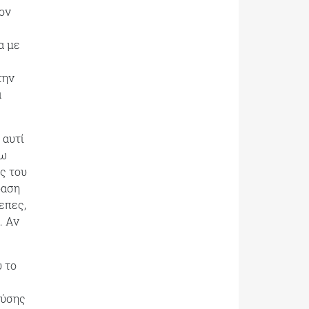
ον
α με
την
α
 αυτί
χω
ς του
δαση
επες,
. Αν
υ το
ούσης