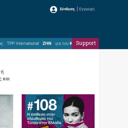
Σύνδεση
Εγγραφή
Support
ός
TPP International
ΖΗΝ
για τον
Κώστα
 ή
ς και