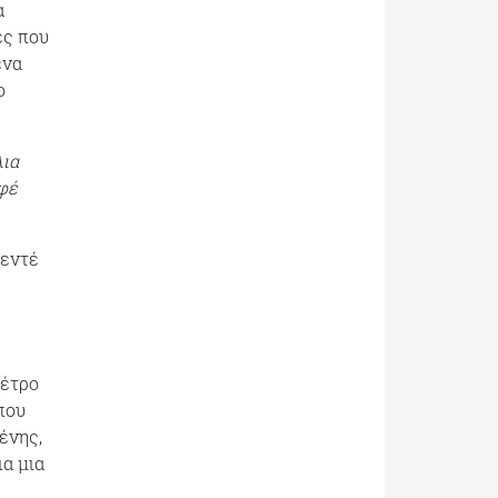
α
ές που
ένα
ο
λια
λφέ
σεντέ
μέτρο
 που
ένης,
ια μια