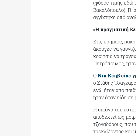
(φόρος τιμής εδώ 
Βακαλόπουλο). Γι’
αγγίχτηκε από ανα
«Η πραγματική Ελ
Στις ερημιές, μακρ
άκουγες να γαυγίζο
κορίτσια να τραγου
Πετρόπουλος, ήταν
Ο
Νικ Κέηβ είχε 
ο Στάθης Τσαγκαρο
ενώ ήταν από παιδ
ήταν όταν είδε σε
Η εικόνα του ύστερ
αποδεχτεί ως μοίρ
τζογαδόρους, που 
τρεκλίζοντας και μ