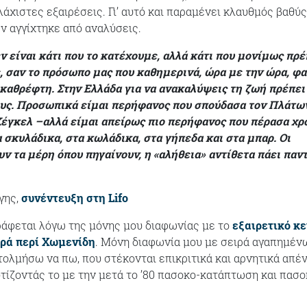
άχιστες εξαιρέσεις. Γι’ αυτό και παραμένει κλαυθμός βαθύς
ν αγγίχτηκε από αναλύσεις.
εν είναι κάτι που το κατέχουμε, αλλά κάτι που μονίμως πρέ
 σαν το πρόσωπο μας που καθημερινά, ώρα με την ώρα, φα
καθρέφτη. Στην Ελλάδα για να ανακαλύψεις τη ζωή πρέπει
ους. Προσωπικά είμαι περήφανος που σπούδασα τον Πλάτω
Χέγκελ –αλλά είμαι απείρως πιο περήφανος που πέρασα χρ
α σκυλάδικα, στα κωλάδικα, στα γήπεδα και στα μπαρ. Οι
ν τα μέρη όπου πηγαίνουν, η «αλήθεια» αντίθετα πάει παντ
γης,
συνέντευξη στη Lifo
ράφεται λόγω της μόνης μου διαφωνίας με το
εξαιρετικό κ
αρά περί Χωμενίδη
. Μόνη διαφωνία μου με σειρά αγαπημέν
τολμήσω να πω, που στέκονται επικριτικά και αρνητικά απέ
υτίζοντάς το με την μετά το ’80 πασοκο-κατάπτωση και πασο