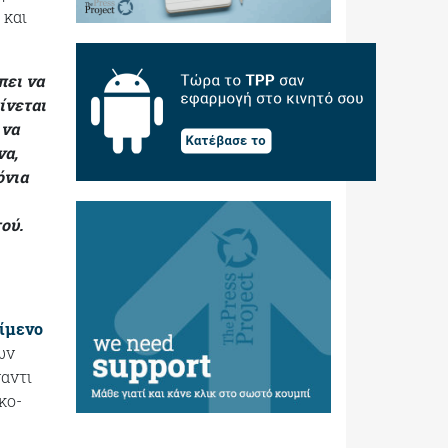
 και
πει να
ίνεται
 να
να,
όνια
ού.
είμενο
ων
ναντι
κο-