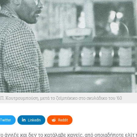
. Κουτρουμπούση, μετά το ζεϊμπέκικο στο σκυλάδικο του '60
Twitter
LinkedIn
Reddit
ο άγγιξε και δεν το κατάλαβε κανείς, από οποιαδήποτε ελίτ 