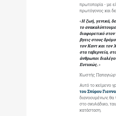
πρωτοπορία - με ελ
πρωτόγονος και δε
«
Η ζωή, γενικά, δ
το ανακαλύπτουμε,
διαφορετικό στον 
βγεις στους δρόμ
τον Καντ και τον 
στα ταβερνεία, στ
άνθρωποι διαλέγου
Ευτυχώς.
.»
Κωστής Παπαγιώρ
Αυτό το κείμενο γ
του Σπύρου Γιανν
διανοουμένων, θα 
στο σκυλάδικο, τα
κατάσταση.