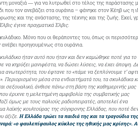
ντη μοναξιά ― για να λυτρωθεί στο τέλος της παράστασης 
δι που τον ανεβάζει στα ουράνια – φάνηκε στον Κέηβ ως η ι
ρωσης και της ανάστασης, της τέχνης και της ζωής. Εκεί, γρ
Έλβις έγινε πραγματικά Έλβις
.
 σκυλάδικο. Μόνο που οι θεράποντες του, όπως οι περισσότερ
ν ανέβει προηγουμένως στα ουράνια.
σκυλάδικο ήταν αυτό που ήταν και δεν καμώθηκε ποτέ για το
ε να κηρύξει μανιφέστα, να δώσει λύσεις, να έχει άποψη. Δ
α ανωτερότητα, του έφτανε το «πάμε να ξεπλύνουμε τ’ αφτ
». Περιορισμένο μέσα στα ενδιαιτήματά του, τα σκυλάδικα κ
αι σεξουαλικό, άνθισε πάνω στη βάση της καθημερινής μας
 που έριχνε η μελετημένη αμφιβολία της συμβατικής μας
αζί όμως με τους παλιούς ραδιοπειρατές, αποτελεί ένα
μα λαϊκής κουλτούρας της σύγχρονης Ελλάδας, που ποτέ δε
υ άξιζε.
Η Ελλάδα τρώει τα παιδιά της και τα τραγούδια της
νναρά: «ο φαυλεπίφαυλος κύκλος της ηθικής μας κρίσης». Α