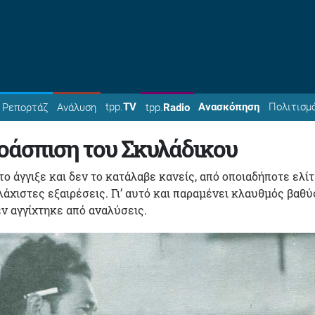
tpp.
TV
Ανασκόπηση
Πολιτισμ
Ρεπορτάζ
Ανάλυση
tpp.
Radio
ροάσπιση του Σκυλάδικου
ο άγγιξε και δεν το κατάλαβε κανείς, από οποιαδήποτε ελίτ
λάχιστες εξαιρέσεις. Γι’ αυτό και παραμένει κλαυθμός βαθύ
ν αγγίχτηκε από αναλύσεις.