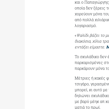
και ο Παπαγιώργης
οποία δεν ξέρεις τ
χορεύουν μόνα του
από πολλά χιλιάρικ
λογαριασμό.
«
Ψαλίδι βάζει το μ
διακόσια, χίλια τρα
εντάξει είμαστε.
Μ
Το σκυλάδικο δεν 
παρκαρισμένες στο
παρκάρουν μόνα το
Μέτριες ή κακές φ
τσιγάρο, γερασμέν
μπορεί, κι αυτό με
δηλώνει σκυλάδικο
με βαρύ μέηκ απ κα
ματιά το πρωί.