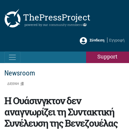
ThePressProject
powered by our
community members
Σύνδεση
Εγγραφή
Support
Newsroom
ΔΙΕΘΝΗ
Η Ουάσινγκτον δεν
αναγνωρίζει τη Συντακτική
Συνέλευση της Βενεζουέλας