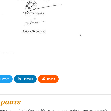
Twitter
LinkedIn
Reddit
όμαστε
ίναι το μοναδικό μέσο ανεξάρτητης, ερευνητικής και αποκαλυπτικής