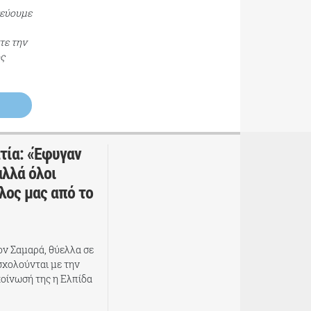
τεύουμε
τε την
ος
τία: «Έφυγαν
αλλά όλοι
λος μας από το
ον Σαμαρά, θύελλα σε
σχολούνται με την
κοίνωσή της η Ελπίδα