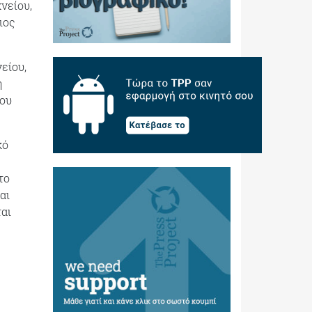
νείου,
ιος
είου,
η
του
κό
το
αι
αι