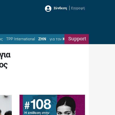
Σύνδεση
Εγγραφή
Support
ός
TPP International
ΖΗΝ
για τον
Κώστα
για
ος