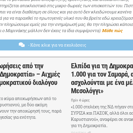
τηρίζεται αποκλειστικά στις μικρο-δωρεές των επισκεπτών του. Πισ
ει να είναι διαθέσιμη σε όλους και για αυτό δεν κλειδώνουμε κανένα
ά για να παραχθεί το πρωτογενές υλικό που θα βρείτε εδώ χρειαζόμασ
εν πληρώσουμε εμείς για την ενημέρωσή μας, θα την πληρώσει κάποι
αι ο Μαρινάκης μάλλον δεν έχεις τα ίδια συμφέροντα).
Μάθε πώς
- Κάνε κλικ για να σχολιάσεις
ωρήσεις από την
Ελπίδα για τη Δημοκρα
 Δημοκρατία» – Αιχμές
1.000 για τον Σαμαρά, 
ημοκρατικού διαλόγου
ασχολούνται με ένα μέ
Μεσολόγγι»
 το κύμα αποχωρήσεων από το
Πρίν 4 ώρες
ρυστιανού, με δύο ακόμη
«1.000 στελέχη της ΝΔ πήγαν στ
νουν την αποχώρησή τους, παρά
ΣΥΡΙΖΑ και ΠΑΣΟΚ, αλλά όλοι α
γεσίας για ενότητα.
Καρυστιανού», αναφέρει σε ανα
για τη Δημοκρατία..