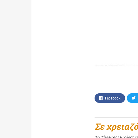
Facebook
Σε χρειαζ
Το ThePressProject ε