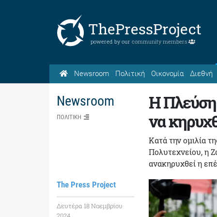
ThePressProject
powered by our
community members
Newsroom
Πολιτική
Οικονομία
Διεθνή
Η Πλεύση
Newsroom
να κηρυχθ
ΠΟΛΙΤΙΚΗ
Κατά την ομιλία τη
Πολυτεχνείου, η 
ανακηρυχθεί η επέ
The Press Project
Δευτέρα 18 Νοεμβρίου
2024