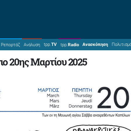
tpp.
TV
Ανασκόπηση
Πολιτισμ
Ρεπορτάζ
Ανάλυση
tpp.
Radio
ο 20ης Μαρτίου 2025