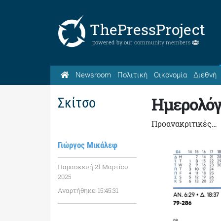
ThePressProject
powered by our
community members
Newsroom
Πολιτική
Οικονομία
Διεθνή
Ημερολόγι
Σκίτσο
Προανακριτικές…
Γιώργος Μικάλεφ
Παρασκευή 21 Μαρτίου
2025
Αναρτήθηκε: 15:45:31