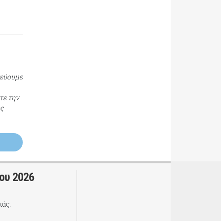
τεύουμε
τε την
ος
ου 2026
ιάς.