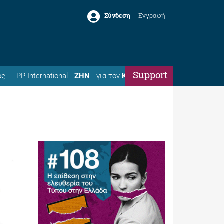
Σύνδεση
Εγγραφή
Support
ός
TPP International
ΖΗΝ
για τον
Κώστα