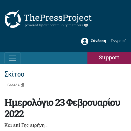
ThePressProject
powered by our
community members
Σύνδεση
Εγγραφή
Support
Σκίτσο
ΕΛΛΑΔΑ
Ημερολόγιο 23 Φεβρουαρίου
2022
Και επί Γης ειρήνη…