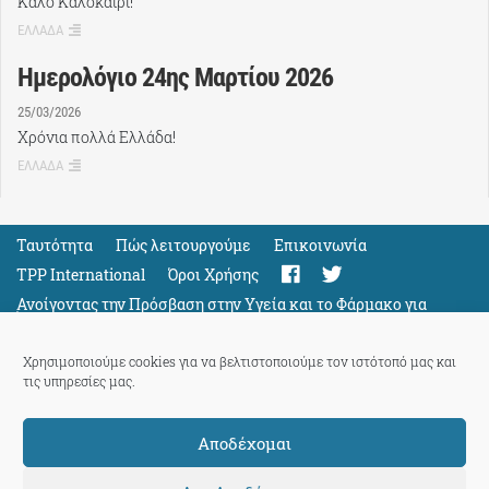
Καλό Καλοκαίρι!
ΕΛΛΑΔΑ
Ημερολόγιο 24ης Μαρτίου 2026
25/03/2026
Χρόνια πολλά Ελλάδα!
ΕΛΛΑΔΑ
Ταυτότητα
Πώς λειτουργούμε
Eπικοινωνία
TPP International
Όροι Χρήσης
Ανοίγοντας την Πρόσβαση στην Υγεία και το Φάρμακο για
Όλους
Support
Χρησιμοποιούμε cookies για να βελτιστοποιούμε τον ιστότοπό μας και
τις υπηρεσίες μας.
Αποδέχομαι
ThePressProject
powered by our
community members