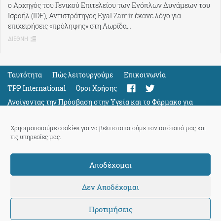
ο Αρχηγός του Γενικού Επιτελείου των Ενόπλων Δυνάμεων του
Ισραήλ (IDF), Αντιστράτηγος Eyal Zamir έκανε λόγο για
επιχειρήσεις «πρόληψης» στη Λωρίδα…
ΔΙΕΘΝΗ
Ταυτότητα
Πώς λειτουργούμε
Eπικοινωνία
TPP International
Όροι Χρήσης
Ανοίγοντας την Πρόσβαση στην Υγεία και το Φάρμακο για
Όλους
Support
Χρησιμοποιούμε cookies για να βελτιστοποιούμε τον ιστότοπό μας και
τις υπηρεσίες μας.
Αποδέχομαι
ThePressProject
powered by our
community members
Δεν Αποδέχομαι
Προτιμήσεις
© 2026 ThePressProject | Created by BitsnBytes & re-manufactured