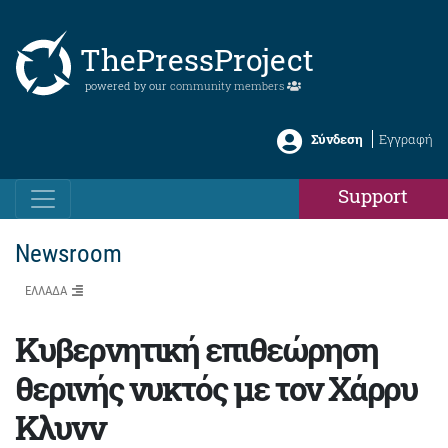
ThePressProject
powered by our
community members
Σύνδεση
Εγγραφή
Support
Newsroom
ΕΛΛΑΔΑ
Κυβερνητική επιθεώρηση
θερινής νυκτός με τον Χάρρυ
Κλυνν