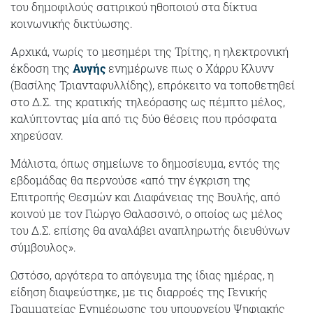
του δημοφιλούς σατιρικού ηθοποιού στα δίκτυα
κοινωνικής δικτύωσης.
Αρχικά, νωρίς το μεσημέρι της Τρίτης, η ηλεκτρονική
έκδοση της
Αυγής
ενημέρωνε πως ο Χάρρυ Κλυνν
(Βασίλης Τριανταφυλλίδης), επρόκειτο να τοποθετηθεί
στο Δ.Σ. της κρατικής τηλεόρασης ως πέμπτο μέλος,
καλύπτοντας μία από τις δύο θέσεις που πρόσφατα
χηρεύσαν.
Μάλιστα, όπως σημείωνε το δημοσίευμα, εντός της
εβδομάδας θα περνούσε «από την έγκριση της
Επιτροπής Θεσμών και Διαφάνειας της Βουλής, από
κοινού με τον Γιώργο Θαλασσινό, ο οποίος ως μέλος
του Δ.Σ. επίσης θα αναλάβει αναπληρωτής διευθύνων
σύμβουλος».
Ωστόσο, αργότερα το απόγευμα της ίδιας ημέρας, η
είδηση διαψεύστηκε, με τις διαρροές της Γενικής
Γραμματείας Ενημέρωσης του υπουργείου Ψηφιακής