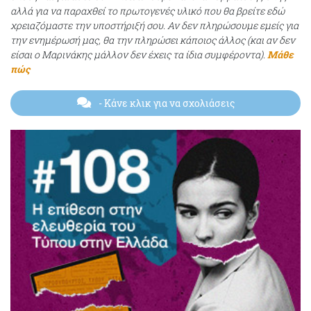
αλλά για να παραχθεί το πρωτογενές υλικό που θα βρείτε εδώ
χρειαζόμαστε την υποστήριξή σου. Αν δεν πληρώσουμε εμείς για
την ενημέρωσή μας, θα την πληρώσει κάποιος άλλος (και αν δεν
είσαι ο Μαρινάκης μάλλον δεν έχεις τα ίδια συμφέροντα).
Μάθε
πώς
- Κάνε κλικ για να σχολιάσεις