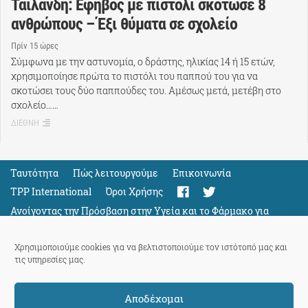
Ταϊλάνδη: Έφηβος με πιστόλι σκότωσε 8
ανθρώπους – Έξι θύματα σε σχολείο
Πρίν 15 ώρες
Σύμφωνα με την αστυνομία, ο δράστης, ηλικίας 14 ή 15 ετών,
χρησιμοποίησε πρώτα το πιστόλι του παππού του για να
σκοτώσει τους δύο παππούδες του. Αμέσως μετά, μετέβη στο
σχολείο……
ΔΙΕΘΝΗ
Ταυτότητα
Πώς λειτουργούμε
Eπικοινωνία
TPP International
Όροι Χρήσης
Ανοίγοντας την Πρόσβαση στην Υγεία και το Φάρμακο για
Όλους
Support
Χρησιμοποιούμε cookies για να βελτιστοποιούμε τον ιστότοπό μας και
τις υπηρεσίες μας.
Αποδέχομαι
ThePressProject