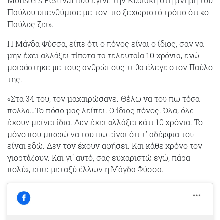
Monsters Festival που έγινε την Κυριακή στη μνήμη του
Παύλου υπενθύμισε με τον πιο ξεχωριστό τρόπο ότι «ο
Παύλος ζει».
Η Μάγδα Φύσσα, είπε ότι ο πόνος είναι ο ίδιος, σαν να
μην έχει αλλάξει τίποτα τα τελευταία 10 χρόνια, ενώ
μοιράστηκε με τους ανθρώπους τι θα έλεγε στον Παύλο
της.
«Στα 34 του, τον μαχαιρώσανε. Θέλω να του πω τόσα
πολλά…Το πόσο μας λείπει. Ο ίδιος πόνος. Όλα, όλα
έχουν μείνει ίδια. Δεν έχει αλλάξει κάτι 10 χρόνια. Το
μόνο που μπορώ να του πω είναι ότι τ’ αδέρφια του
είναι εδώ. Δεν τον έχουν αφήσει. Και κάθε χρόνο τον
γιορτάζουν. Και γι’ αυτό, σας ευχαριστώ εγώ, πάρα
πολύ», είπε μεταξύ άλλων η Μάγδα Φύσσα.