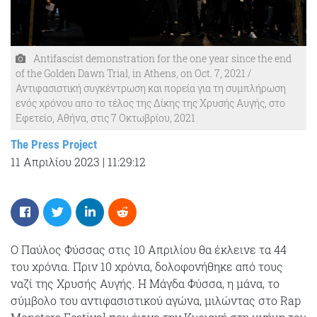
Antifascist demonstration for the one year since the end
of the Golden Dawn Trial, in Athens, on Oct. 7, 2021 /
Αντιφασιστική συγκέντρωση και πορεία για τη συμπλήρωση
ενός χρόνου απο το τέλος της Δίκης της Χρυσής Αυγής, στο
Εφετείο, Αθήνα, στις 7 Οκτωβρίου, 2021
The Press Project
11 Απριλίου 2023
|
11:29:12
O Παύλος Φύσσας στις 10 Απριλίου θα έκλεινε τα 44
του χρόνια. Πριν 10 χρόνια, δολοφονήθηκε από τους
ναζί της Χρυσής Αυγής. Η Μάγδα Φύσσα, η μάνα, το
σύμβολο του αντιφασιστικού αγώνα, μιλώντας στο Rap