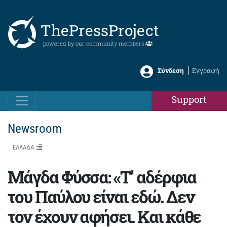
ThePressProject
powered by our
community members
Σύνδεση
Εγγραφή
Support
Newsroom
ΕΛΛΑΔΑ
Μάγδα Φύσσα: «T’ αδέρφια
του Παύλου είναι εδώ. Δεν
τον έχουν αφήσει. Και κάθε