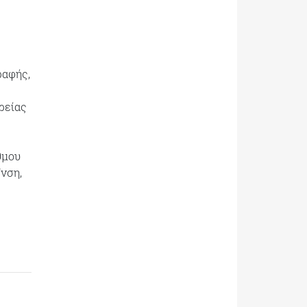
ραφής,
ιρείας
θμου
/νση,