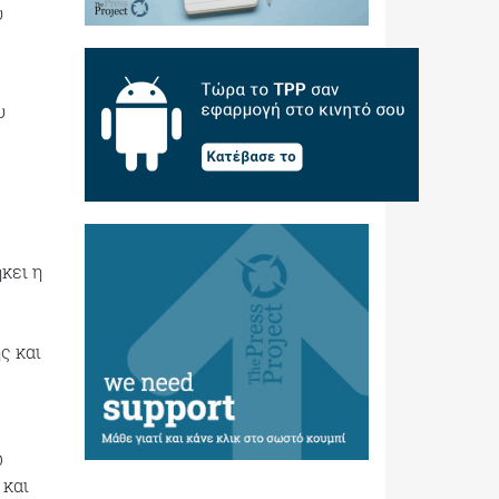
ύ
υ
κει η
ς και
ω
 και