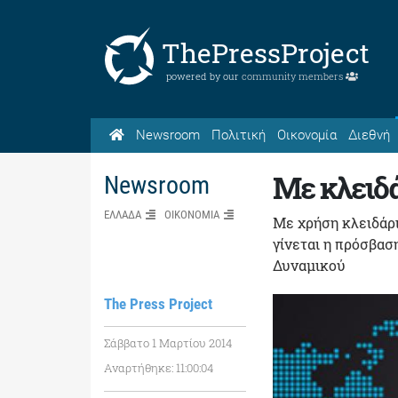
ThePressProject
powered by our
community members
Newsroom
Πολιτική
Οικονομία
Διεθνή
Με κλειδ
Newsroom
ΕΛΛΑΔΑ
ΟΙΚΟΝΟΜΙΑ
Με χρήση κλειδάρι
γίνεται η πρόσβα
Δυναμικού
The Press Project
Σάββατο 1 Μαρτίου 2014
Αναρτήθηκε: 11:00:04