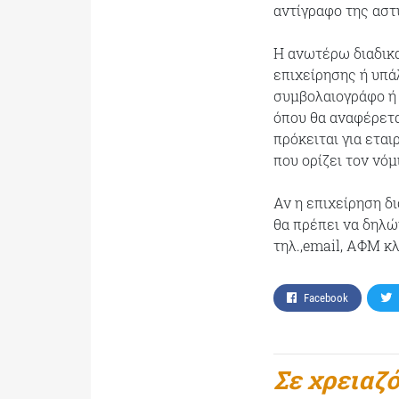
αντίγραφο της αστ
Η ανωτέρω διαδικα
επιχείρησης ή υπά
συμβολαιογράφο ή 
όπου θα αναφέρετα
πρόκειται για εται
που ορίζει τον νό
Αν η επιχείρηση δ
θα πρέπει να δηλώ
τηλ.,email, ΑΦΜ κ
Facebook
Σε χρειαζ