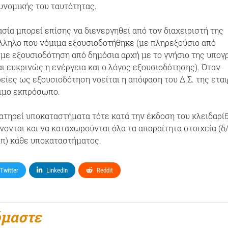
υνομικής του ταυτότητας.
σία μπορεί επίσης να διενεργηθεί από τον διαχειριστή της
λληλο που νόμιμα εξουσιοδοτήθηκε (με πληρεξούσιο από
με εξουσιοδότηση από δημόσια αρχή με το γνήσιο της υπογ
ι ευκρινώς η ενέργεια και ο λόγος εξουσιοδότησης). Όταν
ρείες ως εξουσιοδότηση νοείται η απόφαση του Δ.Σ. της ετα
μιμο εκπρόσωπο.
ιατηρεί υποκαταστήματα τότε κατά την έκδοση του κλειδαρί
νονται και να καταχωρούνται όλα τα απαραίτητα στοιχεία (δ
λπ) κάθε υποκαταστήματος.
Twitter
LinkedIn
Reddit
όμαστε