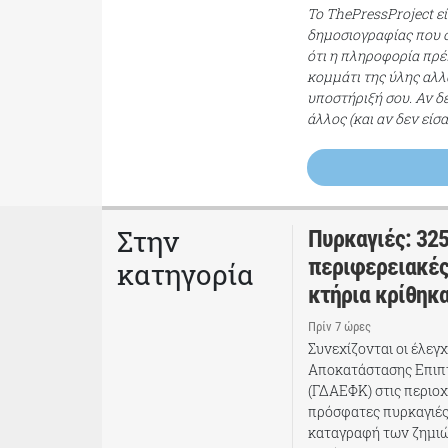
Το ThePressProject ε
δημοσιογραφίας που σ
ότι η πληροφορία πρέπ
κομμάτι της ύλης αλλ
υποστήριξή σου. Αν δ
άλλος (και αν δεν είσ
Στην
Πυρκαγιές: 325
περιφερειακές
κατηγορία
κτήρια κρίθηκ
Πρίν 7 ώρες
Συνεχίζονται οι έλεγ
Αποκατάστασης Επι
(ΓΔΑΕΦΚ) στις περιοχ
πρόσφατες πυρκαγιές
καταγραφή των ζημιώ