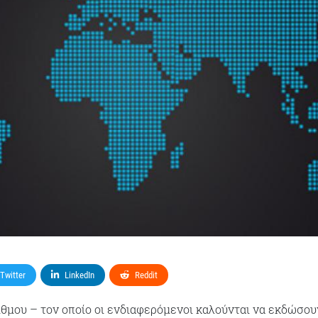
Twitter
LinkedIn
Reddit
θμου – τον οποίο οι ενδιαφερόμενοι καλούνται να εκδώσου