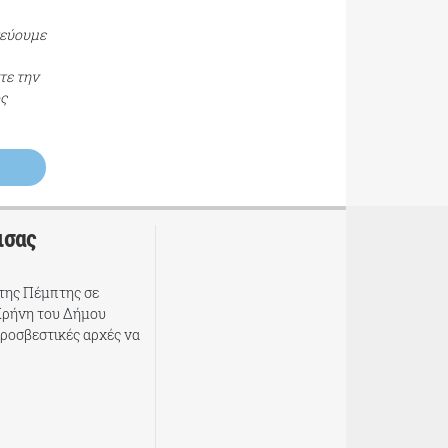
τεύουμε
τε την
ος
ισας
της Πέμπτης σε
Κρήνη του Δήμου
υροσβεστικές αρχές να