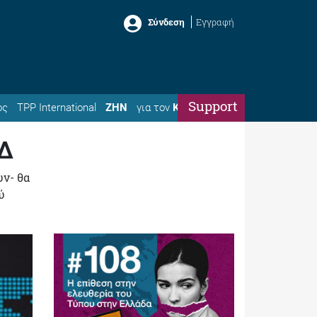
Σύνδεση
Εγγραφή
Support
ός
TPP International
ΖΗΝ
για τον
Κώστα
ΕΔ
υν- θα
ύ