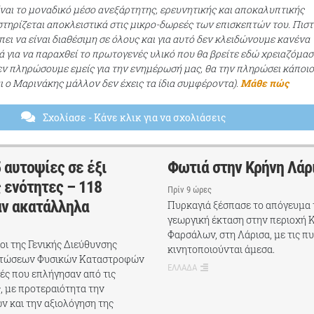
ίναι το μοναδικό μέσο ανεξάρτητης, ερευνητικής και αποκαλυπτικής
τηρίζεται αποκλειστικά στις μικρο-δωρεές των επισκεπτών του. Πισ
ει να είναι διαθέσιμη σε όλους και για αυτό δεν κλειδώνουμε κανένα
ά για να παραχθεί το πρωτογενές υλικό που θα βρείτε εδώ χρειαζόμασ
εν πληρώσουμε εμείς για την ενημέρωσή μας, θα την πληρώσει κάποι
αι ο Μαρινάκης μάλλον δεν έχεις τα ίδια συμφέροντα).
Μάθε πώς
Σχολίασε
- Κάνε κλικ για να σχολιάσεις
 αυτοψίες σε έξι
Φωτιά στην Κρήνη Λάρ
 ενότητες – 118
Πρίν 9 ώρες
αν ακατάλληλα
Πυρκαγιά ξέσπασε το απόγευμα 
γεωργική έκταση στην περιοχή 
Φαρσάλων, στη Λάρισα, με τις π
χοι της Γενικής Διεύθυνσης
κινητοποιούνται άμεσα.
πτώσεων Φυσικών Καταστροφών
ΕΛΛΑΔΑ
ές που επλήγησαν από τις
, με προτεραιότητα την
ν και την αξιολόγηση της