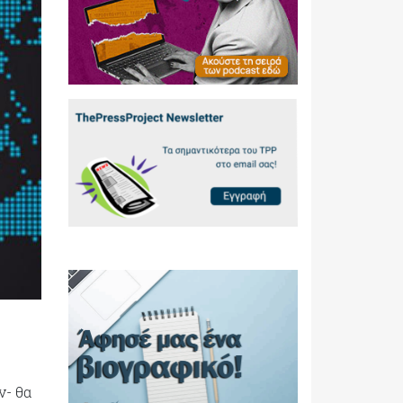
ν- θα