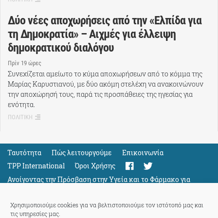
Δύο νέες αποχωρήσεις από την «Ελπίδα για
τη Δημοκρατία» – Αιχμές για έλλειψη
δημοκρατικού διαλόγου
Πρίν 19 ώρες
Συνεχίζεται αμείωτο το κύμα αποχωρήσεων από το κόμμα της
Μαρίας Καρυστιανού, με δύο ακόμη στελέχη να ανακοινώνουν
την αποχώρησή τους, παρά τις προσπάθειες της ηγεσίας για
ενότητα.
ΠΟΛΙΤΙΚΗ
Ταυτότητα
Πώς λειτουργούμε
Eπικοινωνία
TPP International
Όροι Χρήσης
Ανοίγοντας την Πρόσβαση στην Υγεία και το Φάρμακο για
Όλους
Support
Χρησιμοποιούμε cookies για να βελτιστοποιούμε τον ιστότοπό μας και
τις υπηρεσίες μας.