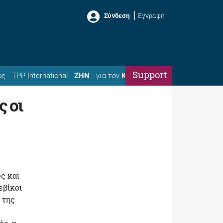
Σύνδεση
Εγγραφή
Support
ός
TPP International
ΖΗΝ
για τον
Κώστα
 οι
ς και
εβίκοι
 της