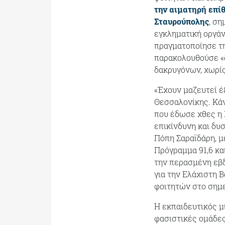
την αιματηρή επί
Σταυρούπολης
, σ
εγκληματική οργά
πραγματοποίησε τη
παρακολουθούσε «
δακρυγόνων, χωρίς
«Έχουν μαζευτεί έ
Θεσσαλονίκης. Κάν
που έδωσε χθες η 
επικίνδυνη και δυσ
Πόπη Σαραϊδάρη, μ
Πρόγραμμα 91,6 κα
την περασμένη εβ
για την Ελάχιστη 
φοιτητών στο σημε
Η εκπαιδευτικός μ
φασιστικές ομάδες 