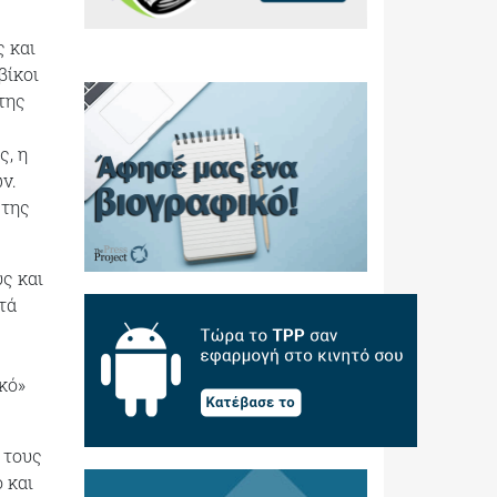
 και
βίκοι
της
ς, η
ν.
 της
ς και
τά
κό»
 τους
 και