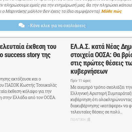
εν πληρώσουμε εμείς για την ενημέρωσή μας, θα την πληρώσει κάποι
αι ο Μαρινάκης μάλλον δεν έχεις τα ίδια συμφέροντα).
Μάθε πώς
- Κάνε κλικ για να σχολιάσεις
τελευταία έκθεση του
ΕΛ.Α.Σ. κατά Νέας Δημ
ο success story της
στοιχεία ΟΟΣΑ: Θα βρί
στις πρώτες θέσεις τ
κυβερνήσεων
ησης εκτόξευσε και ο
Πρίν 11 ώρες
ου ΠΑΣΟΚ Κωστής Τσουκαλάς
Με αιχμηρό τρόπο σχολιάζει τη
αία έκθεση-κόλαφο για την
Ελληνική Αριστερή Συμπαράταξ
η στην Ελλάδα από τον ΟΟΣΑ.
κυβέρνηση ότι ολοκληρώνοντας
διακυβέρνησης «κατάφερε» να φέ
τελευταίες θέσεις σε πολύ…
ΠΟΛΙΤΙΚΗ