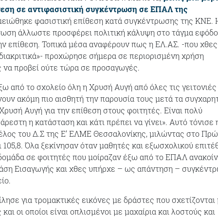
θεση σε αντιφασιστική συγκέντρωση σε ΕΠΑΛ της
ημειώθηκε φασιστική επίθεση κατά συγκέντρωσης της ΚΝΕ. 
νωση άλλωστε προσφέρει πολιτική κάλυψη στο τάγμα εφόδο
ν επίθεση. Τοπικά μέσα αναφέρουν πως η ΕΛ.ΑΣ. -που χθες
διακριτικά»- προχώρησε σήμερα σε περιορισμένη χρήση
 να προβεί ούτε τώρα σε προσαγωγές.
ξω από το σχολείο όλη η Χρυσή Αυγή από όλες τις γειτονιές
ουν ακόμη πιο αισθητή την παρουσία τους μετά τα συγχαρη
Χρυσή Αυγή για την επίθεση στους φοιτητές. Είναι πολύ
άρεστη η κατάσταση και κάτι πρέπει να γίνει». Αυτό τόνισε 
έλος του Δ.Σ της Ε’ ΕΛΜΕ Θεσσαλονίκης, μιλώντας στο Πρ
ι 105,8. Όλα ξεκίνησαν όταν μαθητές και εξωσχολικού επιτέ
δομάδα σε φοιτητές που μοίραζαν έξω από το ΕΠΑΛ ανακοί
Βάση Εισαγωγής και χθες υπήρχε – ως απάντηση – συγκέντ
ίο.
ίλησε για τρομακτικές εικόνες με δράστες που σχετίζονται
και οι οποίοι είναι οπλισμένοι με μαχαίρια και λοστούς και