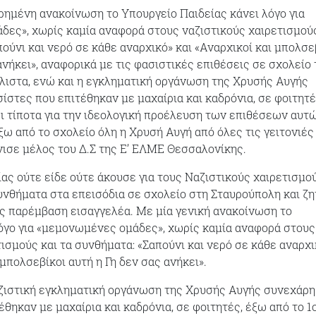
ηρημένη ανακοίνωση το Υπουργείο Παιδείας κάνει λόγο για
ες», χωρίς καμία αναφορά στους ναζιστικούς χαιρετισμούς
ούνι και νερό σε κάθε αναρχικό» και «Αναρχικοί και μπολσε
ανήκει», αναφορικά με τις φασιστικές επιθέσεις σε σχολείο 
ιστα, ενώ και η εγκληματική οργάνωση της Χρυσής Αυγής
ίστες που επιτέθηκαν με μαχαίρια και καδρόνια, σε φοιτητέ
ι τίποτα για την ιδεολογική προέλευση των επιθέσεων αυτώ
ξω από το σχολείο όλη η Χρυσή Αυγή από όλες τις γειτονιές
ισε μέλος του Δ.Σ της Ε’ ΕΛΜΕ Θεσσαλονίκης.
ας ούτε είδε ούτε άκουσε για τους Nαζιστικούς χαιρετισμού
υνθήματα στα επεισόδια σε σχολείο στη Σταυρούπολη και ζη
ς παρέμβαση εισαγγελέα. Με μία γενική ανακοίνωση το
όγο για «μεμονωμένες ομάδες», χωρίς καμία αναφορά στους
τισμούς και τα συνθήματα: «Σαπούνι και νερό σε κάθε αναρχι
 μπολσεβίκοι αυτή η Γη δεν σας ανήκει».
ζιστική εγκληματική οργάνωση της Χρυσής Αυγής συνεχάρη
θηκαν με μαχαίρια και καδρόνια, σε φοιτητές, έξω από το 1ο