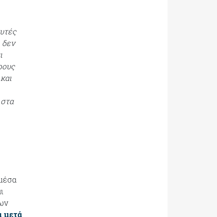
αυτές
 δεν
ι
ρους
και
 στα
 μέσα
ι
νων
α μετά