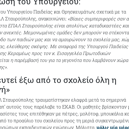
ωση του Υπουργείου:
του Υπουργείου Παιδείας και Θρησκευμάτων, σχετικά με τα
ΑΛ Σταυρούπολης, ανακοινώνει:
«Βίαιες συμπεριφορές σαν 
στα ΕΠΑΛ Σταυρούπολης είναι απολύτως καταδικαστέες και
υν ανεκτές. Μεμονωμένες ομάδες δεν μπορούν να στέκοντα
δο των παιδιών μας και να αμαυρώνουν τα σχολεία μας, χώ
ας, ελεύθερης σκέψης. Με αναφορά της Υπουργού Παιδείας 
ης Κεραμέως προς τον κ. Εισαγγελέα Πρωτοδικών
ίται η παρέμβασή του για τα γεγονότα που λαμβάνουν χώρα
ης».
υτεί έξω από το σχολείο όλη η
γή»
 Σταυρούπολης τραυματίστηκαν ελαφρά μετά τα σημερινά
 απ’ αυτούς τους παρέλαβε το ΕΚΑΒ. Οι μαθητές βρίσκονταν
 φασίστες τους επιτέθηκαν με πέτρες, μολότοφ, μπουκάλια κα
από το προαύλιο του σχολείου προς τη μεριά συγκεντρωμέ
ροσώπων εκπαιδευτικών ενώσεων. Μάλιστα,
μόλις μία μέρ