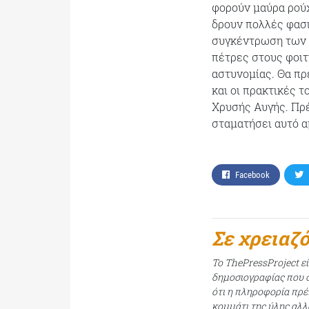
φορούν μαύρα ρούχ
δρουν πολλές φασι
συγκέντρωση των φ
πέτρες στους φοιτ
αστυνομίας. Θα πρέ
και οι πρακτικές τ
Χρυσής Αυγής. Πρέ
σταματήσει αυτό α
Facebook
Σε χρειαζ
Το ThePressProject ε
δημοσιογραφίας που σ
ότι η πληροφορία πρέπ
κομμάτι της ύλης αλλ