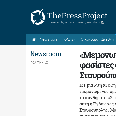
ThePressProject
powered by our
community members
Newsroom
Πολιτική
Οικονομία
Διεθνή
«Μεμονωμ
Newsroom
φασίστες 
ΠΟΛΙΤΙΚΗ
Σταυρούπ
Με μία λιτή κι αφ
«μεμονωμένες ομάδ
τα συνθήματα: «Σα
αυτή η Γη δεν σας
Σταυρούπολης. Μά