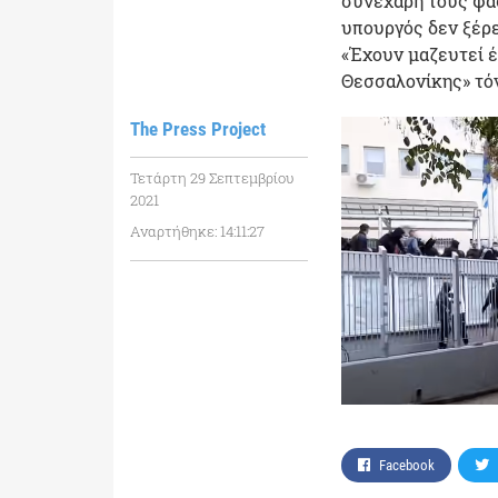
συνεχάρη τους φασ
υπουργός δεν ξέρε
«Έχουν μαζευτεί έ
Θεσσαλονίκης» τόν
The Press Project
Τετάρτη 29 Σεπτεμβρίου
2021
Αναρτήθηκε: 14:11:27
Facebook