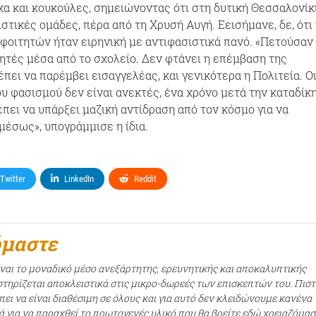
α και κουκούλες, σημειώνοντας ότι στη δυτική Θεσσαλονίκ
στικές ομάδες, πέρα από τη Χρυσή Αυγή. Εεισήμανε, δε, ότι
οιτητών ήταν ειρηνική με αντιφασιστικά πανό. «Πετούσαν
ητές μέσα από το σχολείο. Δεν φτάνει η επέμβαση της
πει να παρέμβει εισαγγελέας, και γενικότερα η Πολιτεία. Οι
ου φασισμού δεν είναι ανεκτές, ένα χρόνο μετά την καταδίκ
πει να υπάρξει μαζική αντίδραση από τον κόσμο για να
μέσως», υπογράμμισε η ίδια.
Twitter
LinkedIn
Reddit
όμαστε
ίναι το μοναδικό μέσο ανεξάρτητης, ερευνητικής και αποκαλυπτικής
τηρίζεται αποκλειστικά στις μικρο-δωρεές των επισκεπτών του. Πισ
ει να είναι διαθέσιμη σε όλους και για αυτό δεν κλειδώνουμε κανένα
ά για να παραχθεί το πρωτογενές υλικό που θα βρείτε εδώ χρειαζόμασ