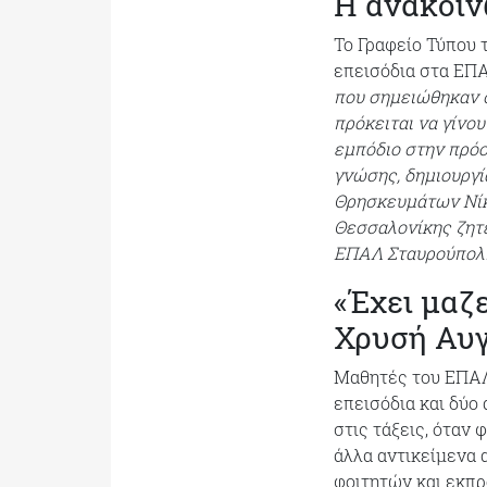
Η ανακοίν
Το Γραφείο Τύπου 
επεισόδια στα ΕΠ
που σημειώθηκαν 
πρόκειται να γίνο
εμπόδιο στην πρόο
γνώσης, δημιουργί
Θρησκευμάτων Νίκ
Θεσσαλονίκης ζητε
ΕΠΑΛ Σταυρούπολ
«Έχει μαζε
Χρυσή Αυ
Μαθητές του ΕΠΑΛ
επεισόδια και δύο
στις τάξεις, όταν
άλλα αντικείμενα 
φοιτητών και εκπ