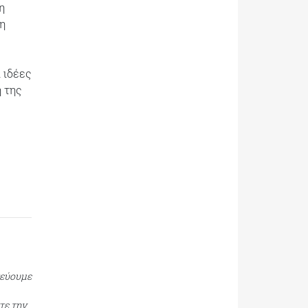
η
 η
 ιδέες
η της
τεύουμε
τε την