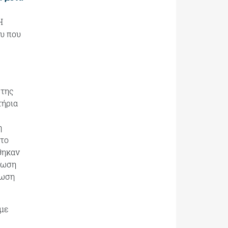
Η
υ που
 της
τήρια
η
ώτο
θηκαν
νωση
ρωση
 με