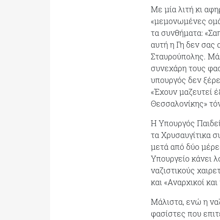
Με μία λιτή κι αφ
«μεμονωμένες ομάδ
τα συνθήματα: «Σαπ
αυτή η Γη δεν σας 
Σταυρούπολης. Μάλ
συνεχάρη τους φασ
υπουργός δεν ξέρε
«Έχουν μαζευτεί έ
Θεσσαλονίκης» τόν
Η Υπουργός Παιδεί
τα Xρυσαυγίτικα σ
μετά από δύο μέρε
Υπουργείο κάνει λ
ναζιστικούς χαιρε
και «Αναρχικοί και
Μάλιστα, ενώ η να
φασίστες που επιτέ