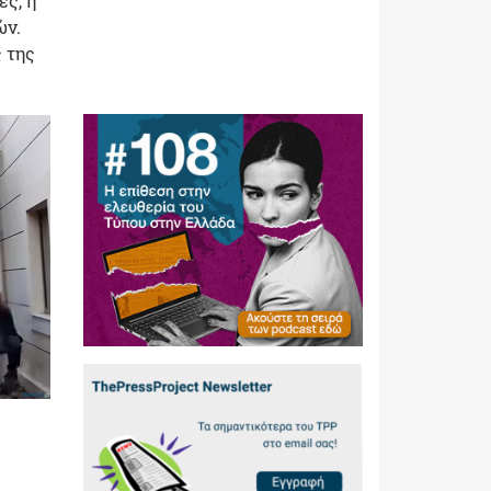
ές, η
ών.
ς της