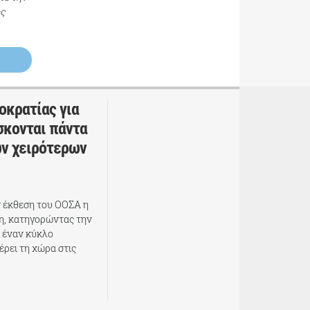
ος
οκρατίας για
σκονται πάντα
ων χειρότερων
ν έκθεση του ΟΟΣΑ η
η, κατηγορώντας την
 έναν κύκλο
ρει τη χώρα στις