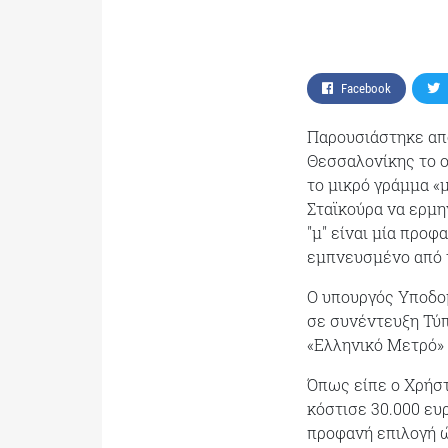
Facebook
Παρουσιάστηκε απ
Θεσσαλονίκης το ο
το μικρό γράμμα «
Σταϊκούρα να ερμη
"μ" είναι μία προφ
εμπνευσμένο από τ
Ο υπουργός Υποδο
σε συνέντευξη Τύπ
«Ελληνικό Μετρό» 
Όπως είπε ο Χρήστ
κόστισε 30.000 ευ
προφανή επιλογή ώ