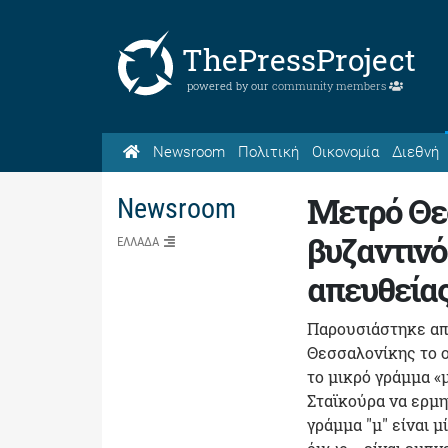
ThePressProject
powered by our
community members
Newsroom
Πολιτική
Οικονομία
Διεθνή
Μετρό Θεσ
Newsroom
βυζαντινό
ΕΛΛΑΔΑ
απευθεία
Παρουσιάστηκε απ
Θεσσαλονίκης το ο
το μικρό γράμμα «
Σταϊκούρα να ερμη
γράμμα "μ" είναι 