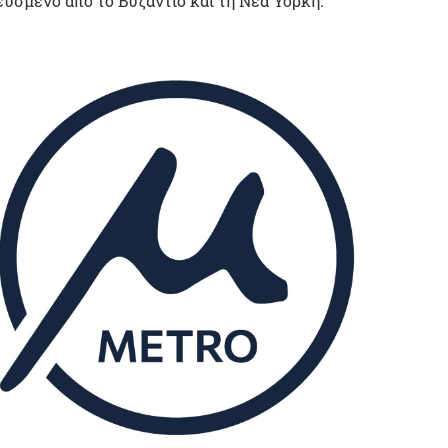
νευσμένο από το Βυζάντιο και τη Νέα Υόρκη.