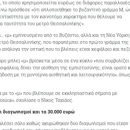
, το οποίο χρησιμοποιείται ευρέως σε διάφορες παραλλαγές
ενώ πρόσθεσε «ότι απλοποιήθηκε το βυζαντινό γράμμα Μ, ώ
εντικότητα με τον καινοτόμο χαρακτήρα που θέλουμε να
έα ταυτότητα του μετρό Θεσσαλονίκης».
α… «μ» εμπνευσμένο από το Βυζάντιο, αλλά και τη Νέα Υόρκη 
ετρό Θεσσαλονίκης, που παραπέμπει στο πρώτο γράμμα της
 ανάλογα την οπτική που το βλέπεις είναι κεφάλαιο και πεζ
ύρο μπλε) «μ» βρίσκεται μέσα σε ένα κύκλο «που συμβολίζει
σφάλεια, δίνει την αίσθηση της εμπιστoσύνης, είναι ορατό κ
άδοση με τη μοντέρνα αισθητική και λειτουργικότητα», όπως
α με το «μ» που βλέπουμε σε εκκλησιαστικά σήματα με
onica», σχολίασε ο Νίκος Ταχιάος.
 διαγωνισμοί και τα 30.000 ευρώ
αλέσει σάλο καθώς ακυρώθηκαν δύο διαγωνισμοί που είχαν