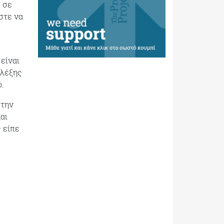
 σε
στε να
είναι
 λέξης
ό.
 την
αι
 είπε