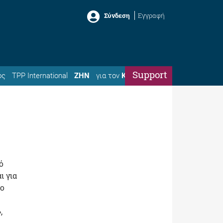
Σύνδεση
Εγγραφή
Support
ός
TPP International
ΖΗΝ
για τον
Κώστα
ό
ι για
το
,