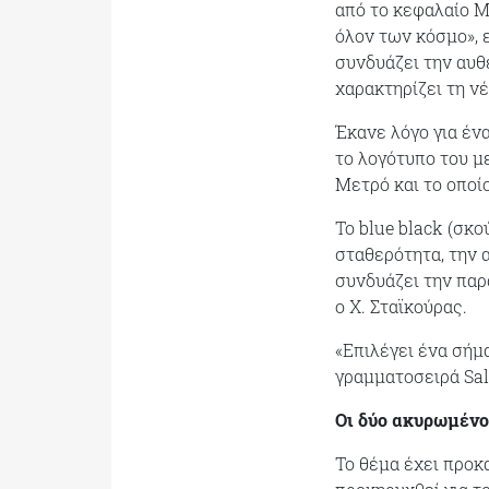
από το κεφαλαίο Μ
όλον των κόσμο», 
συνδυάζει την αυθ
χαρακτηρίζει τη ν
Έκανε λόγο για έν
το λογότυπο του μ
Μετρό και το οποίο
Το blue black (σκο
σταθερότητα, την α
συνδυάζει την παρ
ο Χ. Σταϊκούρας.
«Επιλέγει ένα σήμ
γραμματοσειρά Sal
Οι δύο ακυρωμένοι
Το θέμα έχει προκ