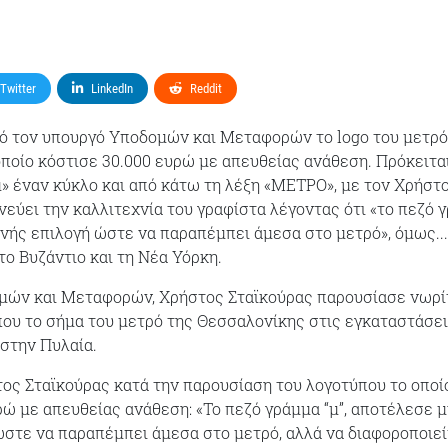
Twitter
LinkedIn
Reddit
ό τον υπουργό Υποδομών και Μεταφορών το logo του μετρό
ποίο κόστισε 30.000 ευρώ με απευθείας ανάθεση. Πρόκειται
μ» έναν κύκλο και από κάτω τη λέξη «ΜΕΤΡΟ», με τον Χρήστ
νεύει την καλλιτεχνία του γραφίστα λέγοντας ότι «το πεζό 
ανής επιλογή ώστε να παραπέμπει άμεσα στο μετρό», όμως...
ο Βυζάντιο και τη Νέα Υόρκη.
μών και Μεταφορών, Χρήστος Σταϊκούρας παρουσίασε νωρί
ου το σήμα του μετρό της Θεσσαλονίκης στις εγκαταστάσει
στην Πυλαία.
ος Σταϊκούρας κατά την παρουσίαση του λογοτύπου το οποί
ρώ με απευθείας ανάθεση: «Το πεζό γράμμα “μ”, αποτέλεσε μ
στε να παραπέμπει άμεσα στο μετρό, αλλά να διαφοροποιεί