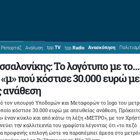
tpp.
TV
Ανασκόπηση
Πολιτισμ
Ρεπορτάζ
Ανάλυση
tpp.
Radio
σαλονίκης: Το λογότυπο με το…
 «μ» πού κόστισε 30.000 ευρώ με
ς ανάθεση
ό τον υπουργό Υποδομών και Μεταφορών το logo του μετρ
ποίο κόστισε 30.000 ευρώ με απευθείας ανάθεση. Πρόκειτα
μ» έναν κύκλο και από κάτω τη λέξη «ΜΕΤΡΟ», με τον Χρήσ
νεύει την καλλιτεχνία του γραφίστα λέγοντας ότι «το πεζό
μία προφανής επιλογή ώστε να παραπέμπει άμεσα στο μετρό»