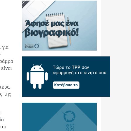
 για
ο
γράμμα
 είναι
τερα
ς της
ο
ία
ται