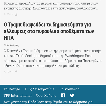
Γερμανία, προκαλώντας μεγάλη κινητοποίηση των υπηρεσιών
έκτακτης ανάγκης. Σύμφωνα με την αστυνομία, τουλάχιστον…
ΔΙΕΘΝΗ
Ο Τραμπ διαψεύδει τα δημοσιεύματα για
ελλείψεις στα πυραυλικά αποθέματα των
ΗΠΑ
Πρίν 6 ώρες
Ο Ντόναλντ Τραμπ διέψευσε κατηγορηματικά, μέσω ανάρτησής
του στο Truth Social, το δημοσίευμα της Washington Post
σύμφωνα με το οποίο τα πυραυλικά αποθέματα του Πενταγώνου
εξαντλούνται, απειλώντας παράλληλα με διώξεις…
ΔΙΕΘΝΗ
Ταυτότητα
Πώς λειτουργούμε
Eπικοινωνία
TPP International
Όροι Χρήσης
Ανοίγοντας την Πρόσβαση στην Υγεία και το Φάρμακο για
Όλους