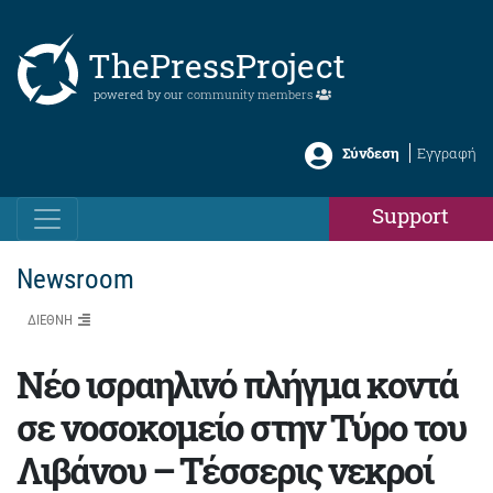
ThePressProject
powered by our
community members
Σύνδεση
Εγγραφή
Support
Newsroom
ΔΙΕΘΝΗ
Νέο ισραηλινό πλήγμα κοντά
σε νοσοκομείο στην Τύρο του
Λιβάνου – Τέσσερις νεκροί