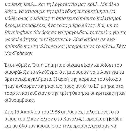
μουσική κουλ… και τη λογοτεχνία μας κουλ. Με άλλα
λόγια, να χτίσουμε την ιρλανδική αυτοεκτίμηση, να
μάθει όλος ο κόσμος τι απίστευτο πλούτο πολιτισμού
έχουμε προσφέρει, ένα τόσο μικρό έθνος. Και, με το
Birmingham Six άρχισα να τραγουδάω τραγούδια για τις
φρικαλεότητες των Βρετανών. Είχα φτάσει σε ένα
επίπεδο που τη γλίτωνα και μπορούσα να το κάνω
» Σέιν
ΜακΓκάουαν
Έτσι νόμιζε. Ότι η φήμη που δίκαια είχαν κερδίσει του
διασφάλιζε το ελεύθερο, ότι μπορούσε να μιλάει για τα
βρετανικά εγκλήματα. Η αρχή της πορείας του δίσκου
ήταν ενθαρρυντική, και ως προς αυτό: το LP μπήκε στα
τσαρτς, κατευθείαν στην τρίτη θέση, κι οι κριτικές ήταν
διθυραμβικές.
Στις 15 Απριλίου του 1988 οι Pogues, καλεσμένοι στο
σώου του Μπεν Έλτον στο Κανάλι4, Παρασκευή βράδυ
και με όλο τον κόσμο στις τηλεοράσεις, αρχίσαν να