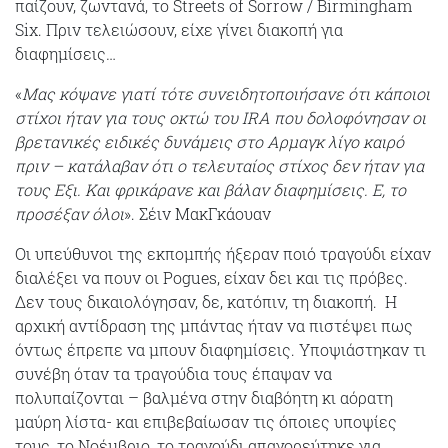
παίζουν, ζωντανά, το Streets of Sorrow / Birmingham
Six. Πριν τελειώσουν, είχε γίνει διακοπή για
διαφημίσεις…
«
Μας κόψανε γιατί τότε συνειδητοποιήσανε ότι κάποιοι
στίχοι ήταν για τους οκτώ του IRA που δολοφόνησαν οι
βρετανικές ειδικές δυνάμεις στο Αρμαγκ λίγο καιρό
πριν – κατάλαβαν ότι ο τελευταίος στίχος δεν ήταν για
τους Εξι. Και φρικάρανε και βάλαν διαφημίσεις. Ε, το
προσέξαν όλοι
». Σέιν ΜακΓκάουαν
Οι υπεύθυνοι της εκπομπής ήξεραν ποιό τραγούδι είχαν
διαλέξει να πουν οι Pogues, είχαν δει και τις πρόβες.
Δεν τους δικαιολόγησαν, δε, κατόπιν, τη διακοπή.
Η
αρχική αντίδραση της μπάντας ήταν να πιστέψει πως
όντως έπρεπε να μπουν διαφημίσεις. Υποψιάστηκαν τι
συνέβη όταν τα τραγούδια τους έπαψαν να
πολυπαίζονται – βαλμένα στην διαβόητη κι αόρατη
μαύρη λίστα- και επιβεβαίωσαν τις όποιες υποψίες
τους, το Νοέμβριο, το τραγούδι απαγορεύτηκε για