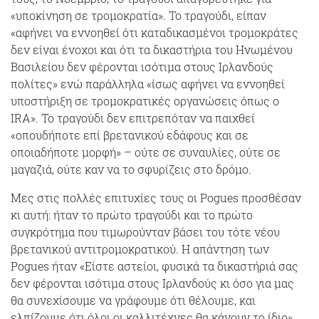
«υποκίνηση σε τρομοκρατία». Το τραγούδι, είπαν
«αφήνει να εννοηθεί ότι καταδικασμένοι τρομοκράτες
δεν είναι ένοχοι και ότι τα δικαστήρια του Ηνωμένου
Βασιλείου δεν φέρονται ισότιμα στους Ιρλανδούς
πολίτες» ενώ παράλληλα «ίσως αφήνει να εννοηθεί
υποστήριξη σε τρομοκρατικές οργανώσεις όπως ο
IRA». Το τραγούδι δεν επιτρεπόταν να παιχθεί
«οπουδήποτε επί βρετανικού εδάφους και σε
οποιαδήποτε μορφή» – ούτε σε συναυλίες, ούτε σε
μαγαζιά, ούτε καν να το σφυρίζεις στο δρόμο.
Μες στις πολλές επιτυχίες τους οι Pogues προσθέσαν
κι αυτή: ήταν το πρώτο τραγούδι και το πρώτο
συγκρότημα που τιμωρούνταν βάσει του τότε νέου
βρετανικού αντιτρομοκρατικού. Η απάντηση των
Pogues ήταν «Είστε αστείοι, φυσικά τα δικαστήριά σας
δεν φέρονται ισότιμα στους Ιρλανδούς κι όσο για μας
θα συνεχίσουμε να γράφουμε ότι θέλουμε, και
ελπίζουμε ότι όλοι οι καλλιτέχνες θα κάνουν το ίδιο».