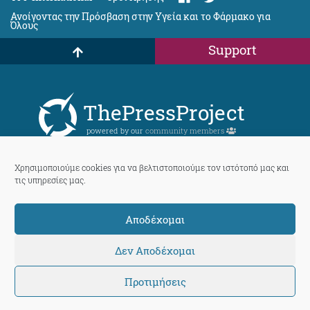
Ανοίγοντας την Πρόσβαση στην Υγεία και το Φάρμακο για
Όλους
Support
ThePressProject
powered by our
community members
Χρησιμοποιούμε cookies για να βελτιστοποιούμε τον ιστότοπό μας και
© 2026 ThePressProject | Created by BitsnBytes & re-manufactured
τις υπηρεσίες μας.
by
Sociality
Αποδέχομαι
Δεν Αποδέχομαι
Προτιμήσεις