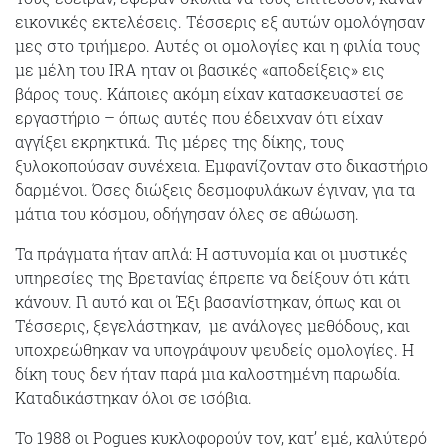
εικονικές εκτελέσεις. Τέσσερις εξ αυτών ομολόγησαν
μες στο τριήμερο. Αυτές οι ομολογίες και η φιλία τους
με μέλη του IRA ηταν οι βασικές «αποδείξεις» εις
βάρος τους. Κάποιες ακόμη είχαν κατασκευαστεί σε
εργαστήριο – όπως αυτές που έδειχναν ότι είχαν
αγγίξει εκρηκτικά. Τις μέρες της δίκης, τους
ξυλοκοπούσαν συνέχεια. Εμφανίζονταν στο δικαστήριο
δαρμένοι. Όσες διώξεις δεσμοφυλάκων έγιναν, για τα
μάτια του κόσμου, οδήγησαν όλες σε αθώωση.
Τα πράγματα ήταν απλά: Η αστυνομία και οι μυστικές
υπηρεσίες της Βρετανίας έπρεπε να δείξουν ότι κάτι
κάνουν. Γι αυτό και οι Έξι βασανίστηκαν, όπως και οι
Τέσσερις, ξεγελάστηκαν,
με ανάλογες μεθόδους, και
υποχρεώθηκαν να υπογράψουν ψευδείς ομολογίες. Η
δίκη τους δεν ήταν παρά μια καλοστημένη παρωδία.
Καταδικάστηκαν όλοι σε ισόβια.
To 1988 οι Pogues κυκλοφορούν τον, κατ’ εμέ, καλύτερό