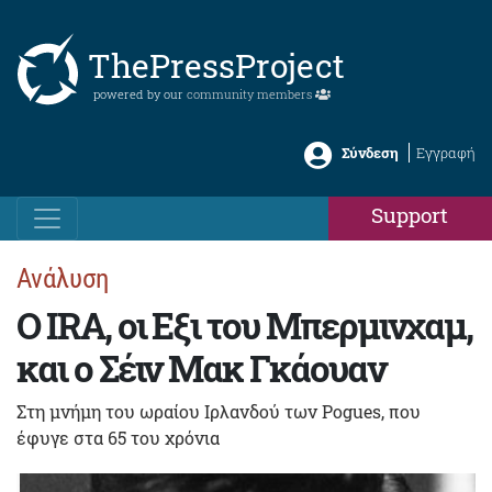
ThePressProject
powered by our
community members
Σύνδεση
Εγγραφή
Support
Ανάλυση
Ο IRA, οι Εξι του Μπερμινχαμ,
και ο Σέιν Μακ Γκάουαν
Στη μνήμη του ωραίου Ιρλανδού των Pogues, που
έφυγε στα 65 του χρόνια