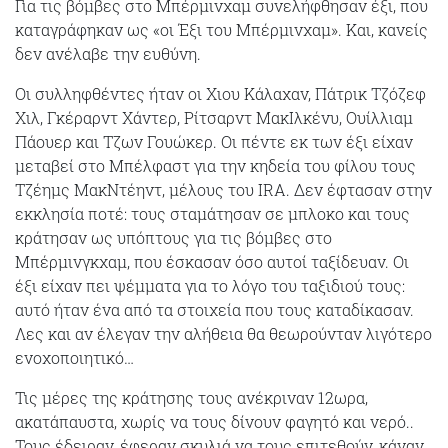
Για τις βόμβες στο Μπέρμινχαμ συνελήφθησαν έξι, που
καταγράφηκαν ως «οι Έξι του Μπέρμινχαμ». Και, κανείς
δεν ανέλαβε την ευθύνη.
Οι συλληφθέντες ήταν οι Χιου Κάλαχαν, Πάτρικ Τζόζεφ
Χιλ, Γκέραρντ Χάντερ, Ρίτσαρντ ΜακΙλκένυ, Ουίλλιαμ
Πάουερ και Τζων Γουώκερ. Οι πέντε εκ των έξι είχαν
μεταβεί στο Μπέλφαστ για την κηδεία του φίλου τους
Τζέημς ΜακΝτέηντ, μέλους του IRA. Δεν έφτασαν στην
εκκλησία ποτέ: τους σταμάτησαν σε μπλοκο και τους
κράτησαν ως υπόπτους για τις βόμβες στο
Μπέρμινγκχαμ, που έσκασαν όσο αυτοί ταξίδευαν. Οι
έξι είχαν πει ψέμματα για το λόγο του ταξιδιού τους:
αυτό ήταν ένα από τα στοιχεία που τους καταδίκασαν.
Λες και αν έλεγαν την αλήθεια θα θεωρούνταν λιγότερο
ενοχοποιητικό…
Τις μέρες της κράτησης τους ανέκριναν 12ωρα,
ακατάπαυστα, χωρίς να τους δίνουν φαγητό και νερό..
Τους έδειραν, έφεραν σκυλιά να τους επιτεθούν, κάναν