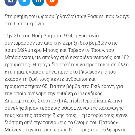
Στη μνήμη του ωραίου Ιρλανδού των Pogues, που έφυγε
στα 65 του χρόνια
Την 21η του Νοέμβρη του 1974, η Βρετανία
συνταράσσονταν από την έκρηξη δύο βομβών στις
παμπ Μέλμπερυ Μπους και Τάβερν ιν Τάουν, του
Μπέρμινχαμ, με απολογισμό εικοσιένα νεκρούς και 182
τραυματίες. Η τραγωδία ερχόταν να προστεθεί σε άλλο
χτύπημα, ενάμισυ μήνα πριν, στο Γκίλφορντ, όπου
έχασαν τη ζωή τους πέντε άνθρωποι και
τραυματίστηκαν 65. Για την βόμβα στο Γκίλφορντ, για
την οποία ανέλαβε την ευθύνη ο Ιρλανδικός
Δημοκρατικός Στρατός (IRA, Irish Republican Army)
συνελήφθησαν τέσσερις αθώοι, λόγω της καταγωγής
τους και της άτακτης ζωής τους – η ιστορία τους έγινε
διάσημη από την ταινία «εις το Ονομα του Πατρός».
Μείναν στην ιστορία ως «οι Τέσσερις του Γκίλφορντ».