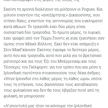
Εκείνη τη χρονιά διαλέγουν να μιλήσουν οι Pogues. Και
μιλούν εναντίον της «ανεξάρτητης» Δικαιοσύνης, που
στήνει δίκες, εναντίον της αστυνομίας που εγκληματεί
κατά αθώων. Το τραγούδι έχει δύο μέρη, είναι
ουσιαστικά δύο τραγούδια. Το πρώτο μέρος, το λυρικό,
έχει γραφεί από τον Τέρρυ Γουντς κι είχε ξεκινήσει σαν
ύμνος στον Μάικλ Κόλλινς. Εκεί δεν είχε ανάμειξη ο
Σέιν ΜακΓκάουαν. Εκείνος έγραψε το δεύτερο μέρος,
αυτό που και τραγουδά, αυτό που μιλά για το βρετανικό
ρατσισμό και για τους Έξι του Μπέρμινχαμ και τους
Τέσσερις του Γκίλφορντ, για τον τρόπο που και μόνο η
Ιρλανδική ταυτότητα στοχοποιούσε τους δέκα άνδρες.
«Ήταν Ιρλανδοί στο λάθος μέρος τη λάθος ώρα», οπότε
τους τη στήσανε, τους βασανίσαν, τους καταδίκασαν,
τους φυλακίσαν και δεν θα τους έβγαζαν ποτέ από τη
φυλακή, αν μπορούσαν.
«
Η αποστολή μας ήταν να κάνουμε την Ιρλανδική