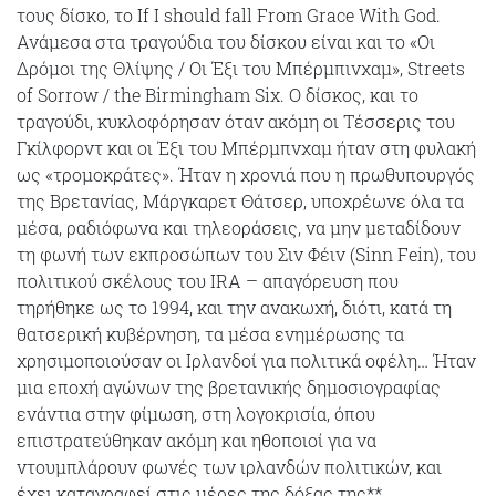
τους δίσκο, το If Ι should fall From Grace With God.
Ανάμεσα στα τραγούδια του δίσκου είναι και το «Οι
Δρόμοι της Θλίψης / Οι Έξι του Μπέρμπινχαμ», Streets
of Sorrow / the Birmingham Six. Ο δίσκος, και το
τραγούδι, κυκλοφόρησαν όταν ακόμη οι Τέσσερις του
Γκίλφορντ και οι Έξι του Μπέρμπνχαμ ήταν στη φυλακή
ως «τρομοκράτες». Ήταν η χρονιά που η πρωθυπουργός
της Βρετανίας, Μάργκαρετ Θάτσερ, υποχρέωνε όλα τα
μέσα, ραδιόφωνα και τηλεοράσεις, να μην μεταδίδουν
τη φωνή των εκπροσώπων του Σιν Φέιν (Sinn Fein), του
πολιτικού σκέλους του IRA – απαγόρευση που
τηρήθηκε ως το 1994, και την ανακωχή, διότι, κατά τη
θατσερική κυβέρνηση, τα μέσα ενημέρωσης τα
χρησιμοποιούσαν οι Ιρλανδοί για πολιτικά οφέλη… Ήταν
μια εποχή αγώνων της βρετανικής δημοσιογραφίας
ενάντια στην φίμωση, στη λογοκρισία, όπου
επιστρατεύθηκαν ακόμη και ηθοποιοί για να
ντουμπλάρουν φωνές των ιρλανδών πολιτικών, και
έχει καταγραφεί στις μέρες της δόξας της**.