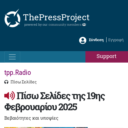
ThePressProject
powered by our
community members
Σύνδεση
Εγγραφή
Support
tpp.Radio
Πίσω Σελίδες
Πίσω Σελίδες της 19ης
Φεβρουαρίου 2025
Βεβαιότητες και υποψίες