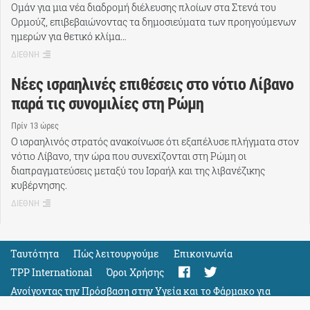
Ομάν για μια νέα διαδρομή διέλευσης πλοίων στα Στενά του
Ορμούζ, επιβεβαιώνοντας τα δημοσιεύματα των προηγούμενων
ημερών για θετικό κλίμα…
ΔΙΕΘΝΗ
Νέες ισραηλινές επιθέσεις στο νότιο Λίβανο
παρά τις συνομιλίες στη Ρώμη
Πρίν 13 ώρες
Ο ισραηλινός στρατός ανακοίνωσε ότι εξαπέλυσε πλήγματα στον
νότιο Λίβανο, την ώρα που συνεχίζονται στη Ρώμη οι
διαπραγματεύσεις μεταξύ του Ισραήλ και της λιβανέζικης
κυβέρνησης.
ΔΙΕΘΝΗ
Ταυτότητα
Πώς λειτουργούμε
Eπικοινωνία
TPP International
Όροι Χρήσης
Ανοίγοντας την Πρόσβαση στην Υγεία και το Φάρμακο για
Όλους