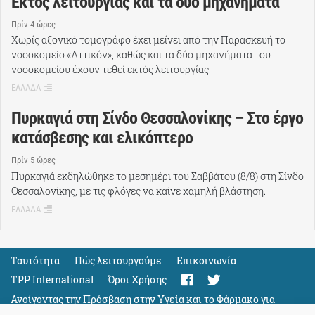
Εκτός λειτουργίας και τα δύο μηχανήματα
Πρίν 4 ώρες
Χωρίς αξονικό τομογράφο έχει μείνει από την Παρασκευή το
νοσοκομείο «Αττικόν», καθώς και τα δύο μηχανήματα του
νοσοκομείου έχουν τεθεί εκτός λειτουργίας.
ΕΛΛΑΔΑ
Πυρκαγιά στη Σίνδο Θεσσαλονίκης – Στο έργο
κατάσβεσης και ελικόπτερο
Πρίν 5 ώρες
Πυρκαγιά εκδηλώθηκε το μεσημέρι του Σαββάτου (8/8) στη Σίνδο
Θεσσαλονίκης, με τις φλόγες να καίνε χαμηλή βλάστηση.
ΕΛΛΑΔΑ
Ταυτότητα
Πώς λειτουργούμε
Eπικοινωνία
TPP International
Όροι Χρήσης
Ανοίγοντας την Πρόσβαση στην Υγεία και το Φάρμακο για
Όλους