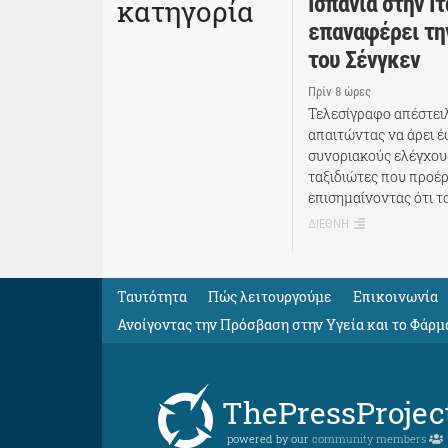
Ισπανία στην Ιτ
κατηγορία
επαναφέρει τη
του Σένγκεν
Πρίν 8 ώρες
Τελεσίγραφο απέστει
απαιτώντας να άρει έ
συνοριακούς ελέγχου
ταξιδιώτες που προέρ
επισημαίνοντας ότι το
ΔΙΕΘΝΗ
Ταυτότητα
Πώς λειτουργούμε
Eπικοινωνία
Ανοίγοντας την Πρόσβαση στην Υγεία και το Φάρμ
ThePressProjec
powered by our
community members