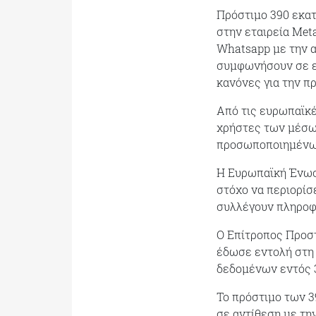
Πρόστιμο 390 εκατ
στην εταιρεία Meta
Whatsapp με την αι
συμφωνήσουν σε ε
κανόνες για την π
Από τις ευρωπαϊκέ
χρήστες των μέσω
προσωποποιημένω
Η Ευρωπαϊκή Ένωση
στόχο να περιορίσ
συλλέγουν πληροφο
Ο Επίτροπος Προσ
έδωσε εντολή στη
δεδομένων εντός 
Το πρόστιμο των 3
σε αντίθεση με τη