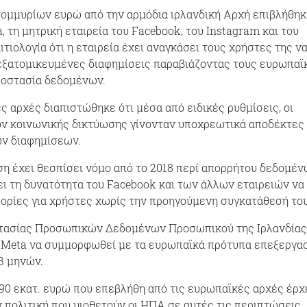
ομμυρίων ευρώ από την αρμόδια ιρλανδική Αρχή επιβλήθηκ
, τη μητρική εταιρεία του Facebook, του Instagram και του
τιολογία ότι η εταιρεία έχει αναγκάσει τους χρήστες της ν
ξατομικευμένες διαφημίσεις παραβιάζοντας τους ευρωπαϊ
ροστασία δεδομένων.
ς αρχές διαπιστώθηκε ότι μέσα από ειδικές ρυθμίσεις, οι
ν κοινωνικής δικτύωσης γίνονταν υποχρεωτικά αποδέκτες
ν διαφημίσεων.
 έχει θεσπίσει νόμο από το 2018 περί απορρήτου δεδομέν
ει τη δυνατότητα του Facebook και των άλλων εταιρειών να
ρίες για χρήστες χωρίς την προηγούμενη συγκατάθεσή του
τασίας Προσωπικών Δεδομένων Προσωπικού της Ιρλανδίας
 Meta να συμμορφωθεί με τα ευρωπαϊκά πρότυπα επεξεργα
3 μηνών.
90 εκατ. ευρώ που επεβλήθη από τις ευρωπαϊκές αρχές έρχ
ν πολιτική που υιοθετούν οι ΗΠΑ σε αυτές τις περιπτώσεις.