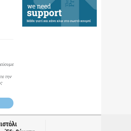
τεύουμε
τε την
ος
ιστόλι