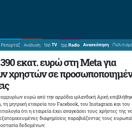
tpp.
TV
Ανασκόπηση
Πολιτισμ
Ρεπορτάζ
Ανάλυση
tpp.
Radio
390 εκατ. ευρώ στη Meta για
ων χρηστών σε προσωποποιημέν
ις
τομμυρίων ευρώ από την αρμόδια ιρλανδική Αρχή επιβλήθη
, τη μητρική εταιρεία του Facebook, του Instagram και του
τιολογία ότι η εταιρεία έχει αναγκάσει τους χρήστες της ν
ξατομικευμένες διαφημίσεις παραβιάζοντας τους ευρωπα
ροστασία δεδομένων.