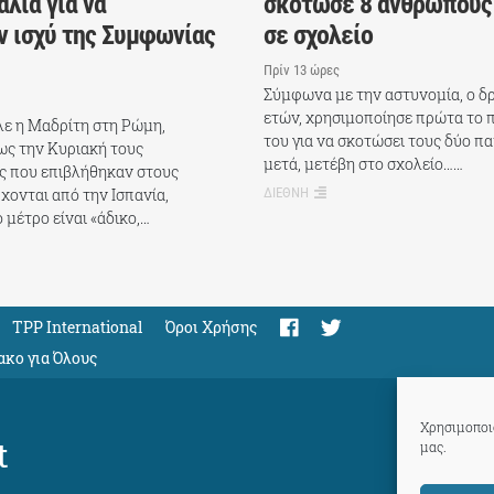
αλία για να
σκότωσε 8 ανθρώπους 
ν ισχύ της Συμφωνίας
σε σχολείο
Πρίν 13 ώρες
Σύμφωνα με την αστυνομία, ο δρά
ετών, χρησιμοποίησε πρώτα το 
λε η Μαδρίτη στη Ρώμη,
του για να σκοτώσει τους δύο π
ως την Κυριακή τους
μετά, μετέβη στο σχολείο……
ς που επιβλήθηκαν στους
χονται από την Ισπανία,
ΔΙΕΘΝΗ
 μέτρο είναι «άδικο,…
TPP International
Όροι Χρήσης
ακο για Όλους
Χρησιμοποιο
t
μας.