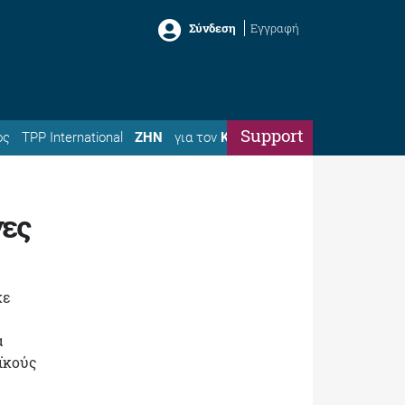
Σύνδεση
Εγγραφή
Support
ός
TPP International
ΖΗΝ
για τον
Κώστα
ες
κε
α
ϊκούς