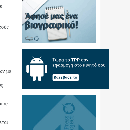
ε
α
κούς
ων με
ς.
σίας
εται