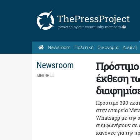
ThePressProject
powered by our
community members
Newsroom
Πολιτική
Οικονομία
Διεθνή
Πρόστιμο 
Newsroom
έκθεση τ
ΔΙΕΘΝΗ
διαφημίσε
Πρόστιμο 390 εκα
στην εταιρεία Meta
Whatsapp με την αι
συμφωνήσουν σε ε
κανόνες για την π