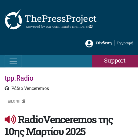
ThePressProject
powered by our
community members
Σύνδεση
Εγγραφή
Support
tpp.Radio
Ράδιο Venceremos
ΔΙΕΘΝΗ
RadioVenceremos της
10ης Μαρτίου 2025