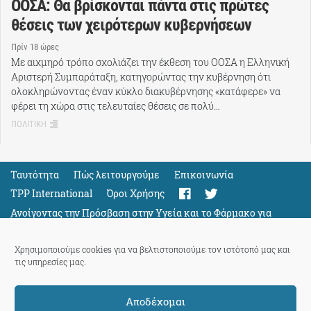
ΟΟΣΑ: Θα βρίσκονται πάντα στις πρώτες
θέσεις των χειρότερων κυβερνήσεων
Πρίν 18 ώρες
Με αιχμηρό τρόπο σχολιάζει την έκθεση του ΟΟΣΑ η Ελληνική
Αριστερή Συμπαράταξη, κατηγορώντας την κυβέρνηση ότι
ολοκληρώνοντας έναν κύκλο διακυβέρνησης «κατάφερε» να
φέρει τη χώρα στις τελευταίες θέσεις σε πολύ…
ΠΟΛΙΤΙΚΗ
Ταυτότητα
Πώς λειτουργούμε
Eπικοινωνία
TPP International
Όροι Χρήσης
Ανοίγοντας την Πρόσβαση στην Υγεία και το Φάρμακο για
Όλους
Support
Χρησιμοποιούμε cookies για να βελτιστοποιούμε τον ιστότοπό μας και
τις υπηρεσίες μας.
Αποδέχομαι
ThePressProject