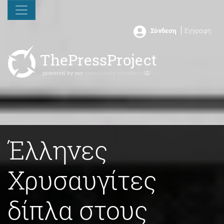
Σύνδεση
Εγγραφή
ThePressProject
powered by our
community members
Έλληνες
Χρυσαυγίτες
δίπλα στους