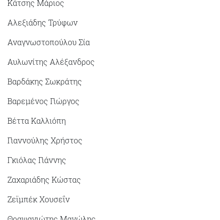
Κάτσης Μάριος
Αλεξιάδης Τρύφων
Αναγνωστοπούλου Σία
Αυλωνίτης Αλέξανδρος
Βαρδάκης Σωκράτης
Βαρεμένος Γιώργος
Βέττα Καλλιόπη
Γιαννούλης Χρήστος
Γκιόλας Γιάννης
Ζαχαριάδης Κώστας
Ζεϊμπέκ Χουσεΐν
Θραψανιώτης Μανώλης