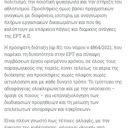
πολιτισμό, την ποιοτική ψυχαγωγία και την στήριξη του
αθλητισμού. Προσλήψεις όμως βάσει πραγματικών
αναγκών, με διαφάνεια, ισοτιμία, με αναγνώριση
πλήρων εργασιακών δικαιωμάτων και που θα
καλύπτουν με επάρκεια πάγιες και διαρκείς ανάγκες
της ΕΡΤ Α.Ε.
Η πρόσφατη διάταξη (αρ.81) του νόμου ν.4864/2021, που
παρέχει τη δυνατότητα στην ΕΡΤ για σύναψη
συμβάσεων έργου ορισμένου χρόνου, σε όλους τους
παραγωγικούς της τομείς, λύνει τελείως τα χέρια της
διοίκησης για προσλήψεις χωρίς πλαφόν, χωρίς
αιτιολόγηση και με κάθε δυνατό τρόπο. Το τρίπτυχο της
αδιαφάνειας ολοκληρώνεται και με την υπόσχεση –
άραγε σε ποιους – για «επαναξιολόγηση των
διαδικασιών προμηθειών και τη μείωση των
ατελείωτων υπογραφών και εγκρίσεων».
Είναι πλέον γνωστό πως τέτοιες αλλαγές, με την
έγκριση της κυβέρνησης, φέρνουν «βροχή» από