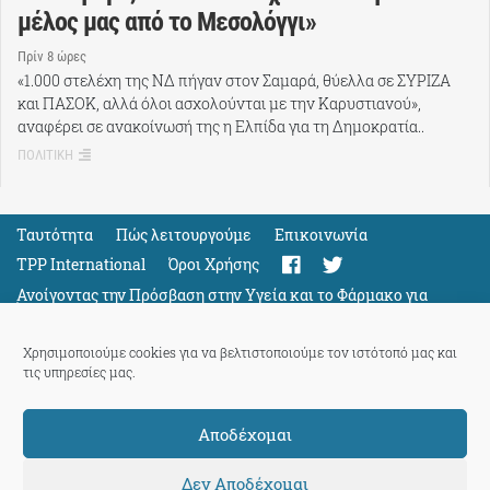
μέλος μας από το Μεσολόγγι»
Πρίν 8 ώρες
«1.000 στελέχη της ΝΔ πήγαν στον Σαμαρά, θύελλα σε ΣΥΡΙΖΑ
και ΠΑΣΟΚ, αλλά όλοι ασχολούνται με την Καρυστιανού»,
αναφέρει σε ανακοίνωσή της η Ελπίδα για τη Δημοκρατία..
ΠΟΛΙΤΙΚΗ
Ταυτότητα
Πώς λειτουργούμε
Eπικοινωνία
TPP International
Όροι Χρήσης
Ανοίγοντας την Πρόσβαση στην Υγεία και το Φάρμακο για
Όλους
Support
Χρησιμοποιούμε cookies για να βελτιστοποιούμε τον ιστότοπό μας και
τις υπηρεσίες μας.
Αποδέχομαι
ThePressProject
powered by our
community members
Δεν Αποδέχομαι