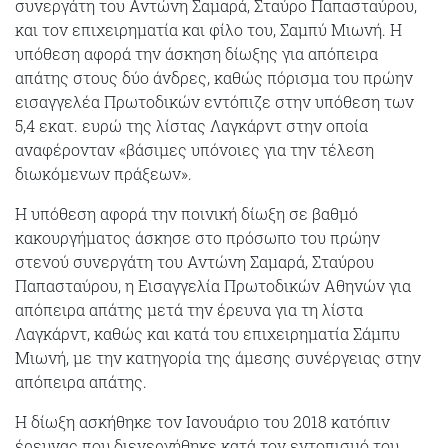
συνεργάτη του Αντώνη Σαμαρά, Σταύρο Παπασταύρου,
και τον επιχειρηματία και φίλο του, Σαμπύ Μιωνή. Η
υπόθεση αφορά την άσκηση δίωξης για απόπειρα
απάτης στους δύο άνδρες, καθώς πόρισμα του πρώην
εισαγγελέα Πρωτοδικών εντόπιζε στην υπόθεση των
5,4 εκατ. ευρώ της λίστας Λαγκάρντ στην οποία
αναφέρονταν «βάσιμες υπόνοιες για την τέλεση
διωκόμενων πράξεων».
Η υπόθεση αφορά την ποινική δίωξη σε βαθμό
κακουργήματος άσκησε στο πρόσωπο του πρώην
στενού συνεργάτη του Αντώνη Σαμαρά, Σταύρου
Παπασταύρου, η Εισαγγελία Πρωτοδικών Αθηνών για
απόπειρα απάτης μετά την έρευνα για τη λίστα
Λαγκάρντ, καθώς και κατά του επιχειρηματία Σάμπυ
Μιωνή, με την κατηγορία της άμεσης συνέργειας στην
απόπειρα απάτης.
Η δίωξη ασκήθηκε τον Ιανουάριο του 2018 κατόπιν
έρευνας που διενεργήθηκε κατά τον εντοπισμό του