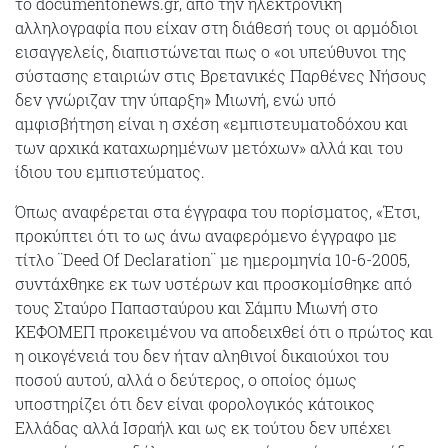
το documentonews.gr, από την ηλεκτρονική
αλληλογραφία που είχαν στη διάθεσή τους οι αρμόδιοι
εισαγγελείς, διαπιστώνεται πως ο «οι υπεύθυνοι της
σύστασης εταιριών στις Βρετανικές Παρθένες Νήσους
δεν γνώριζαν την ύπαρξη» Μιωνή, ενώ υπό
αμφισβήτηση είναι η σχέση «εμπιστευματοδόχου και
των αρχικά καταχωρημένων μετόχων» αλλά και του
ίδιου του εμπιστεύματος.
Όπως αναφέρεται στα έγγραφα του πορίσματος, «Έτσι,
προκύπτει ότι το ως άνω αναφερόμενο έγγραφο με
τίτλο ¨Deed Of Declaration¨ με ημερομηνία 10-6-2005,
συντάχθηκε εκ των υστέρων και προσκομίσθηκε από
τους Σταύρο Παπασταύρου και Σάμπυ Μιωνή στο
ΚΕΦΟΜΕΠ προκειμένου να αποδειχθεί ότι ο πρώτος και
η οικογένειά του δεν ήταν αληθινοί δικαιούχοι του
ποσού αυτού, αλλά ο δεύτερος, ο οποίος όμως
υποστηρίζει ότι δεν είναι φορολογικός κάτοικος
Ελλάδας αλλά Ισραήλ και ως εκ τούτου δεν υπέχει