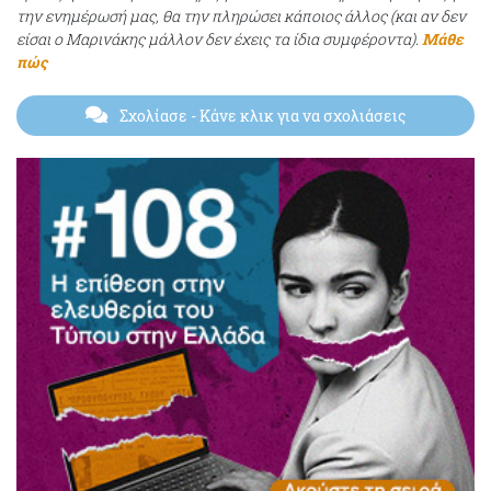
την ενημέρωσή μας, θα την πληρώσει κάποιος άλλος (και αν δεν
είσαι ο Μαρινάκης μάλλον δεν έχεις τα ίδια συμφέροντα).
Μάθε
πώς
Σχολίασε
- Κάνε κλικ για να σχολιάσεις