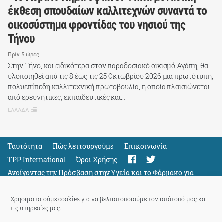
έκθεση σπουδαίων καλλιτεχνών συναντά το
οικοσύστημα φροντίδας του νησιού της
Τήνου
Πρίν 5 ώρες
Στην Τήνο, και ειδικότερα στον παραδοσιακό οικισμό Αγάπη, θα
υλοποιηθεί από τις 8 έως τις 25 Οκτωβρίου 2026 μια πρωτότυπη,
πολυεπίπεδη καλλιτεχνική πρωτοβουλία, η οποία πλαισιώνεται
από ερευνητικές, εκπαιδευτικές και…
ΕΛΛΑΔΑ
Ταυτότητα
Πώς λειτουργούμε
Eπικοινωνία
TPP International
Όροι Χρήσης
Ανοίγοντας την Πρόσβαση στην Υγεία και το Φάρμακο για
Όλους
Support
Χρησιμοποιούμε cookies για να βελτιστοποιούμε τον ιστότοπό μας και
τις υπηρεσίες μας.