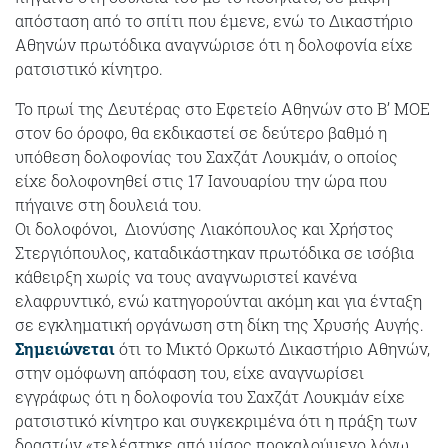
απόσταση από το σπίτι που έμενε, ενώ το Δικαστήριο
Αθηνών πρωτόδικα αναγνώρισε ότι η δολοφονία είχε
ρατσιστικό κίνητρο.
To πρωί της Δευτέρας στο Εφετείο Αθηνών στο Β’ ΜΟΕ
στον 6ο όροφο, θα εκδικαστεί σε δεύτερο βαθμό η
υπόθεση δολοφονίας του Σαχζάτ Λουκμάν, ο οποίος
είχε δολοφονηθεί στις 17 Ιανουαρίου την ώρα που
πήγαινε στη δουλειά του.
Οι δολοφόνοι, Διονύσης Λιακόπουλος και Χρήστος
Στεργιόπουλος, καταδικάστηκαν πρωτόδικα σε ισόβια
κάθειρξη χωρίς να τους αναγνωριστεί κανένα
ελαφρυντικό, ενώ κατηγορούνται ακόμη και για ένταξη
σε εγκληματική οργάνωση στη δίκη της Χρυσής Αυγής.
Σημειώνεται
ότι το Μικτό Ορκωτό Δικαστήριο Αθηνών,
στην ομόφωνη απόφαση του, είχε αναγνωρίσει
εγγράφως ότι η δολοφονία του Σαχζάτ Λουκμάν είχε
ρατσιστικό κίνητρο και συγκεκριμένα ότι η πράξη των
δραστών «τελέστηκε από μίσος προκαλούμενο λόγω