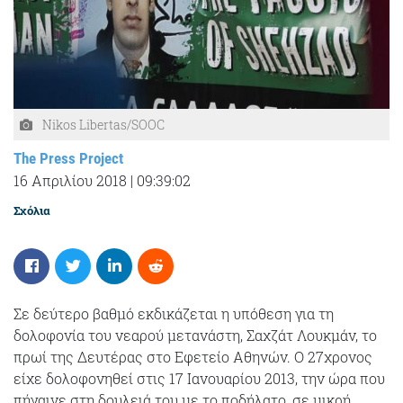
Nikos Libertas/SOOC
The Press Project
16 Απριλίου 2018
|
09:39:02
Σχόλια
Σε δεύτερο βαθμό εκδικάζεται η υπόθεση για τη
δολοφονία του νεαρού μετανάστη, Σαχζάτ Λουκμάν, το
πρωί της Δευτέρας στο Εφετείο Αθηνών. Ο 27χρονος
είχε δολοφονηθεί στις 17 Ιανουαρίου 2013, την ώρα που
πήγαινε στη δουλειά του με το ποδήλατο, σε μικρή