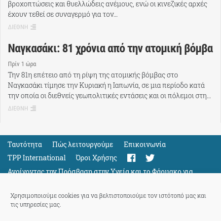
βροχοπτώσεις και θυελλώδεις ανέμους, ενώ οι κινεζικές αρχές
έχουν τεθεί σε συναγερμό για τον…
ΔΙΕΘΝΗ
Ναγκασάκι: 81 χρόνια από την ατομική βόμβα
Πρίν 1 ώρα
Την 81η επέτειο από τη ρίψη της ατομικής βόμβας στο
Ναγκασάκι τίμησε την Κυριακή η Ιαπωνία, σε μια περίοδο κατά
την οποία οι διεθνείς γεωπολιτικές εντάσεις και οι πόλεμοι στη…
ΔΙΕΘΝΗ
Ταυτότητα
Πώς λειτουργούμε
Eπικοινωνία
TPP International
Όροι Χρήσης
Ανοίγοντας την Πρόσβαση στην Υγεία και το Φάρμακο για
Όλους
Support
Χρησιμοποιούμε cookies για να βελτιστοποιούμε τον ιστότοπό μας και
τις υπηρεσίες μας.