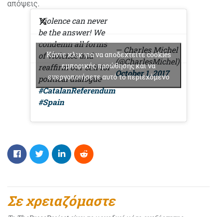
απόψεις.
Violence can never
be the answer! We
condemn all forms
— Charles Michel
Κάντε κλικ για να αποδεχτείτε cookies
of violence and
(@CharlesMichel)
εμπορικής προώθησης και να
reaffirm our call for
October 1, 2017
ενεργοποιήσετε αυτό το περιεχόμενο
political dialogue
#CatalanReferendum
#Spain
Σε χρειαζόμαστε