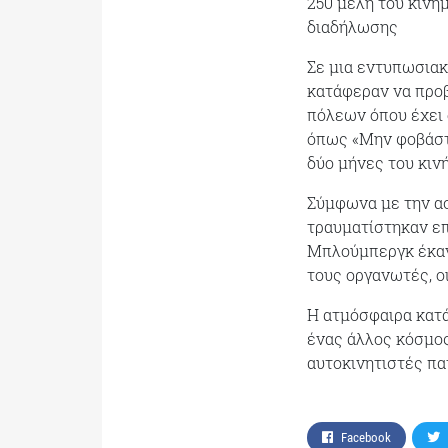
250 μέλη του κινή
διαδήλωσης
Σε μια εντυπωσιακ
κατάφεραν να προ
πόλεων όπου έχει δ
όπως «Μην φοβάστε
δύο μήνες του κιν
Σύμφωνα με την ασ
τραυματίστηκαν επ
Μπλούμπεργκ έκανε
τους οργανωτές, ο
Η ατμόσφαιρα κατά
ένας άλλος κόσμος
αυτοκινητιστές πα
Facebook