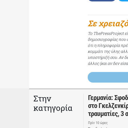
Σε χρειαζ
Το ThePressProject ε
δημοσιογραφίας που σ
ότι η πληροφορία πρέπ
κομμάτι της ύλης αλλ
υποστήριξή σου. Αν δ
άλλος (και αν δεν είσ
Στην
Γερμανία: Σφο
στο Γκελζενκίρ
κατηγορία
τραυματίες, 3 
Πρίν 10 ώρες