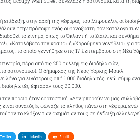
ματος Occupy Wall Street συνέλαβε η αστυνομία, κατά τη διά
ή επίδειξη, στην αρχή της γέφυρας του Μπρούκλιν, οι διαδ
βάλουν στην πρόσοψη ενός ουρανοξύστη, τον κατάλογο των
ιαδοθεί το κίνημα, όπως το Όκλαντ ή το Σιάτλ, και συνθήμα
!», «Καταλάβατε τον κόσμο» ή «Χαρούμενα γενέθλια» για τ
ήματος, το οποίο γεννήθηκε στις 17 Σεπτεμβρίου στη Νέα Υό
τυνομία, πέρα από τις 250 συλλήψεις διαδηλωτών,
τά αστυνομικοί. Ο δήμαρχος της Νέας Υόρκης Μάικλ
 λόγο για λιγότερους από 1.000 διαδηλωτές, ενώ σύμφωνα
ι διαδηλωτές έφτασαν τους 20.000.
 την πορεία ήταν εορταστική. «Δεν μπορούν να μας συλλάβο
 είναι δυνατός!», φώναζε το πλήθος πάνω στη γέφυρα, ενώ
τούσαν το κλάξον των οχημάτων τους σε ένδειξη αλληλεγγ
Twitter
LinkedIn
Reddit