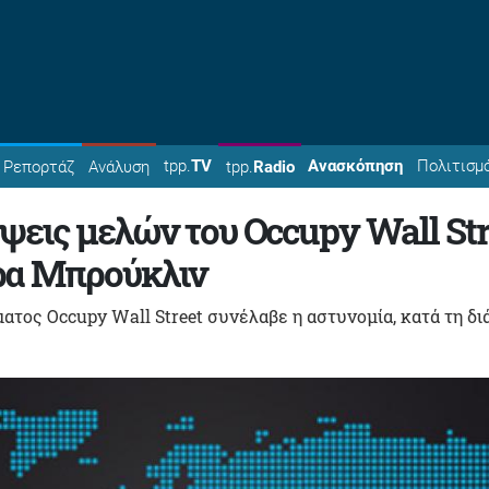
tpp.
TV
Ανασκόπηση
Πολιτισμ
Ρεπορτάζ
Ανάλυση
tpp.
Radio
ψεις μελών του Οccupy Wall Str
ρα Μπρούκλιν
ματος Occupy Wall Street συνέλαβε η αστυνομία, κατά τη δι