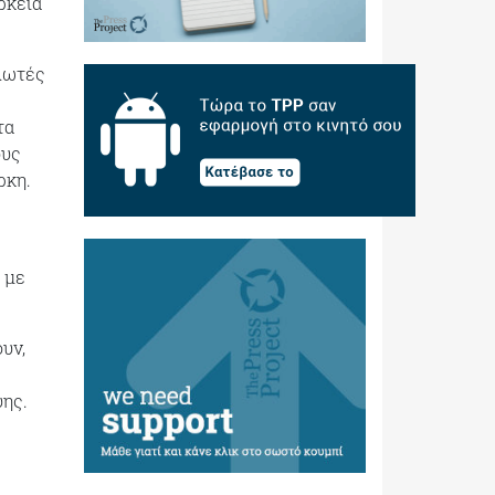
ρκεια
ηλωτές
τα
ους
ρκη.
 με
υν,
ύης.