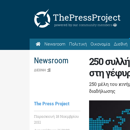
ThePressProject
powered by our
community members
Newsroom
Πολιτική
Οικονομία
Διεθνή
250 συλλή
Newsroom
στη γέφυ
ΔΙΕΘΝΗ
250 μέλη του κινή
διαδήλωσης
The Press Project
Παρασκευή 18 Νοεμβρίου
2011