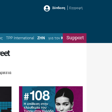
Σύνδεση
Εγγραφή
Support
ός
TPP International
ΖΗΝ
για τον
Κώστα
eet
άρκεια