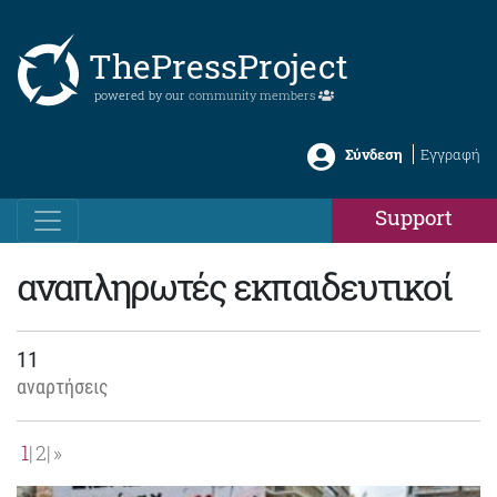
ThePressProject
powered by our
community members
Σύνδεση
Εγγραφή
Support
αναπληρωτές εκπαιδευτικοί
11
αναρτήσεις
1
2
»