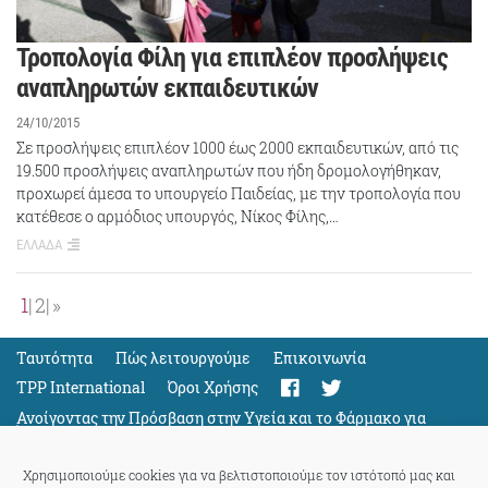
Τροπολογία Φίλη για επιπλέον προσλήψεις
αναπληρωτών εκπαιδευτικών
24/10/2015
Σε προσλήψεις επιπλέον 1000 έως 2000 εκπαιδευτικών, από τις
19.500 προσλήψεις αναπληρωτών που ήδη δρομολογήθηκαν,
προχωρεί άμεσα το υπουργείο Παιδείας, με την τροπολογία που
κατέθεσε ο αρμόδιος υπουργός, Νίκος Φίλης,…
ΕΛΛΑΔΑ
1
2
»
Ταυτότητα
Πώς λειτουργούμε
Eπικοινωνία
TPP International
Όροι Χρήσης
Ανοίγοντας την Πρόσβαση στην Υγεία και το Φάρμακο για
Όλους
Support
Χρησιμοποιούμε cookies για να βελτιστοποιούμε τον ιστότοπό μας και