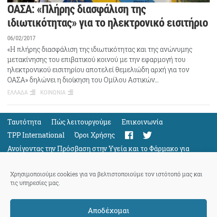
ΟΑΣΑ: «Πλήρης διασφάλιση της
ιδιωτικότητας» για το ηλεκτρονικό εισιτήριο
06/02/2017
«Η πλήρης διασφάλιση της ιδιωτικότητας και της ανώνυμης
μετακίνησης του επιβατικού κοινού με την εφαρμογή του
ηλεκτρονικού εισιτηρίου αποτελεί θεμελιώδη αρχή για τον
ΟΑΣΑ» δηλώνει η διοίκηση του Ομίλου Αστικών…
ΕΛΛΑΔΑ
ΚΟΙΝΩΝΙΑ
Ταυτότητα
Πώς λειτουργούμε
Eπικοινωνία
TPP International
Όροι Χρήσης
Ανοίγοντας την Πρόσβαση στην Υγεία και το Φάρμακο για
Όλους
Support
Χρησιμοποιούμε cookies για να βελτιστοποιούμε τον ιστότοπό μας και
τις υπηρεσίες μας.
Αποδέχομαι
ThePressProject