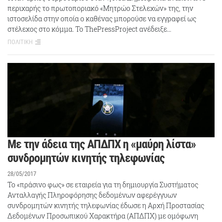
περιχαρής το πρωτοποριακό «Μητρώο Στελεχών» της, την
ιστοσελίδα στην οποία ο καθένας μπορούσε να εγγραφεί ως
στέλεχος στο κόμμα. Το ThePressProject ανέδειξε…
ΠΟΛΙΤΙΚΗ
Με την άδεια της ΑΠΔΠΧ η «μαύρη λίστα»
συνδρομητών κινητής τηλεφωνίας
28/05/2017
Το «πράσινο φως» σε εταιρεία για τη δημιουργία Συστήματος
Ανταλλαγής Πληροφόρησης δεδομένων αφερέγγυων
συνδρομητών κινητής τηλεφωνίας έδωσε η Αρχή Προστασίας
Δεδομένων Προσωπικού Χαρακτήρα (ΑΠΔΠΧ) με ομόφωνη