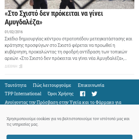
«Στο Σχιστό δεν πρόκειται να γίνει
Αμυγδαλέζα»
01/02/2016
Σχέδιο δημιουργίας κέντρου στρατοπέδου μετεγκατάστασης και
κράτησης προσφύγων στο Σχιστό φέρεται να προωθεί η
κυβέρνηση, προκαλώντας τη σφοδρή αντίδραση των τοπικών
αρχών. «Στο Σχιστό δεν πρόκειται να γίνει νέα Αμυγδαλέζα»,…
ΔΙΕΘΝΗ
Ταυτότητα
Πώς λειτουργούμε
Eπικοινωνία
TPP International
Όροι Χρήσης
Ανοίγοντας την Πρόσβαση στην Υγεία και το Φάρμακο για
Όλους
Support
Χρησιμοποιούμε cookies για να βελτιστοποιούμε τον ιστότοπό μας και
τις υπηρεσίες μας.