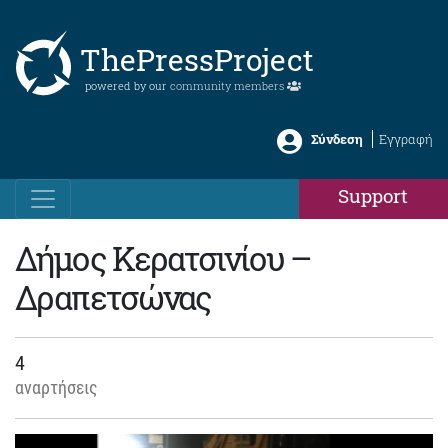
ThePressProject
powered by our
community members
Σύνδεση
Εγγραφή
Support
Δήμος Κερατσινίου –
Δραπετσώνας
4
αναρτήσεις