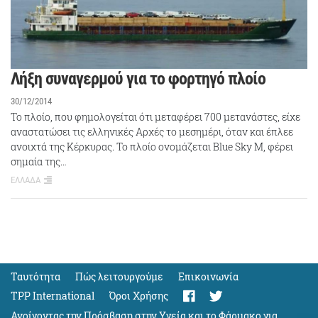
Λήξη συναγερμού για το φορτηγό πλοίο
30/12/2014
Το πλοίο, που φημολογείται ότι μεταφέρει 700 μετανάστες, είχε
αναστατώσει τις ελληνικές Αρχές το μεσημέρι, όταν και έπλεε
ανοιχτά της Κέρκυρας. Το πλοίο ονομάζεται Blue Sky M, φέρει
σημαία της…
ΕΛΛΑΔΑ
Ταυτότητα
Πώς λειτουργούμε
Eπικοινωνία
TPP International
Όροι Χρήσης
Ανοίγοντας την Πρόσβαση στην Υγεία και το Φάρμακο για