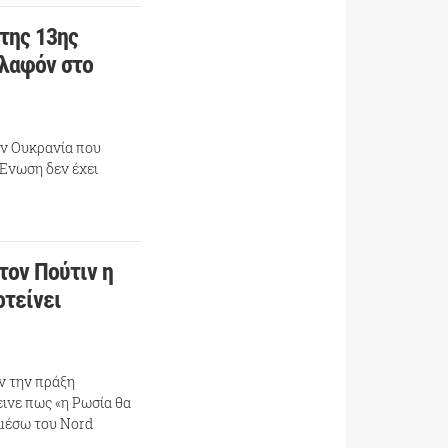
της 13ης
πλαφόν στο
ην Ουκρανία που
 Ενωση δεν έχει
τον Πούτιν η
οτείνει
ν την πράξη
ινε πως «η Ρωσία θα
 μέσω του Nord