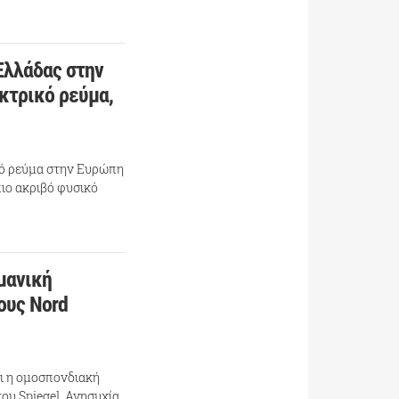
Ελλάδας στην
εκτρικό ρεύμα,
βό ρεύμα στην Ευρώπη
πιο ακριβό φυσικό
μανική
ους Nord
ει η ομοσπονδιακή
ου Spiegel. Ανησυχία