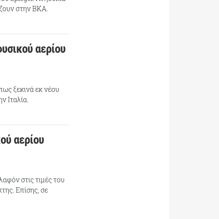
άζουν στην ΒΚΑ.
φυσικού αερίου
ως ξεκινά εκ νέου
ν Ιταλία.
ού αερίου
αφόν στις τιμές του
της. Επίσης, σε