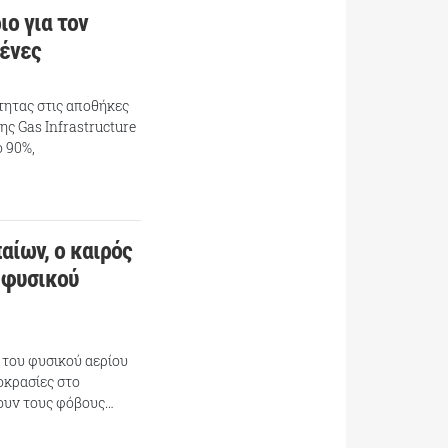
ιο για τον
μένες
τητας στις αποθήκες
ης Gas Infrastructure
ό 90%,
αίων, ο καιρός
υ φυσικού
 του φυσικού αερίου
οκρασίες στο
τουν τους φόβους…