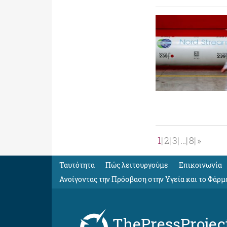
1
2
3
…
8
»
Ταυτότητα
Πώς λειτουργούμε
Eπικοινωνία
Ανοίγοντας την Πρόσβαση στην Υγεία και το Φάρμ
ThePressProjec