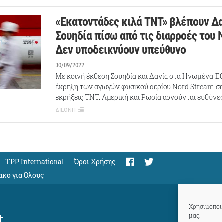
«Εκατοντάδες κιλά TNT» βλέπουν Δα
Σουηδία πίσω από τις διαρροές του 
Δεν υποδεικνύουν υπεύθυνο
30/09/2022
Με κοινή έκθεση Σουηδία και Δανία στα Ηνωμένα Έ
έκρηξη των αγωγών φυσικού αερίου Nord Stream σ
εκρήξεις TNT. Αμερική και Ρωσία αρνούνται ευθύνες
ΔΙΕΘΝΗ
TPP International
Όροι Χρήσης
ακο για Όλους
Χρησιμοποιο
t
μας.