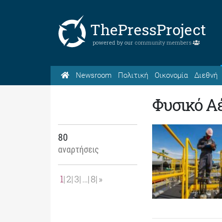
ThePressProject
powered by our
community members
Newsroom
Πολιτική
Οικονομία
Διεθνή
Φυσικό Α
80
αναρτήσεις
1
2
3
…
8
»