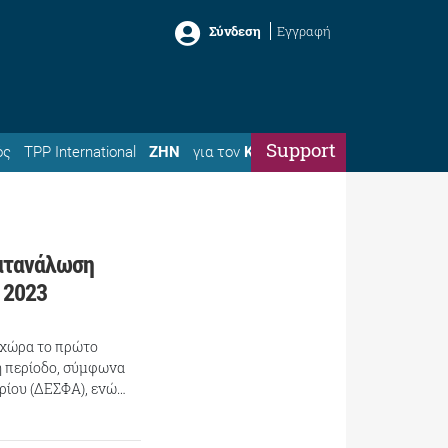
Σύνδεση
Εγγραφή
Support
ός
TPP International
ΖΗΝ
για τον
Κώστα
ατανάλωση
 2023
 χώρα το πρώτο
χη περίοδο, σύμφωνα
ερίου (ΔΕΣΦΑ), ενώ…