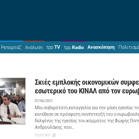
tpp.
TV
Ανασκόπηση
Πολιτισμ
Ρεπορτάζ
Ανάλυση
tpp.
Radio
Σκιές εμπλοκής οικονομικών συμφ
εσωτερικό του ΚΙΝΑΛ από τον ευρω
07/06/2021
Μία σοβαρότατη καταγγελία για την μάχη ηγεσίας τ
κατέθεσε σε πρόσφατη συνέντευξή του ο ευρωβουλ
δελφίνος της ηγεσίας του κόμματος της Φώφης Γεν
Ανδρουλάκης, που…
ΠΟΛΙΤΙΚΗ