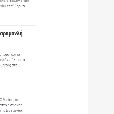
νικές εκλογές και
ν Φιλελεύθερων
Καραμανλή
 τους, όχι οι
τολή», δήλωσε ο
λώντας στο…
C Vision, που
ίστηκε γενικός
της Βρετανίας