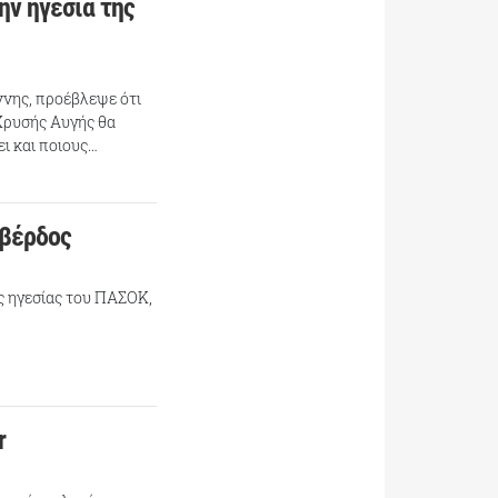
ην ηγεσία της
νης, προέβλεψε ότι
Χρυσής Αυγής θα
ει και ποιους…
οβέρδος
ς ηγεσίας του ΠΑΣΟΚ,
r