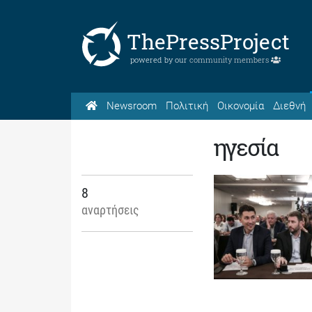
ThePressProject
powered by our
community members
Newsroom
Πολιτική
Οικονομία
Διεθνή
ηγεσία
8
αναρτήσεις