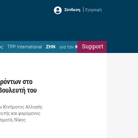
Σύνδεση
Εγγραφή
Support
ός
TPP International
ΖΗΝ
για τον
Κώστα
ερόντων στο
βουλευτή του
ου Κινήματος Αλλαγής
ευτής και φερόμενος
νηματά, Νίκος