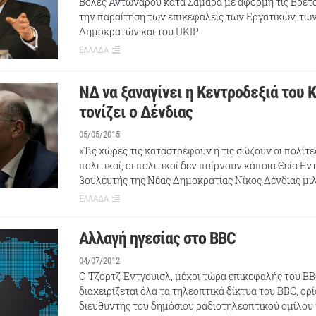
Βολές Αντώναρου κατά Σαμαρά με αφορμή τις Βρετα
την παραίτηση των επικεφαλείς των Εργατικών, τω
Δημοκρατών και του UKIP
ΕΛΛΑΔΑ
ΝΔ να ξαναγίνει η Κεντροδεξιά του 
τονίζει ο Δένδιας
05/05/2015
«Τις χώρες τις καταστρέφουν ή τις σώζουν οι πολίτες
πολιτικοί, οι πολιτικοί δεν παίρνουν κάποια Θεία Εν
βουλευτής της Νέας Δημοκρατίας Νίκος Δένδιας μι
ΕΛΛΑΔΑ
Αλλαγή ηγεσίας στο BBC
04/07/2012
Ο Τζορτζ Έντγουισλ, μέχρι τώρα επικεφαλής του BB
διαχειρίζεται όλα τα τηλεοπτικά δίκτυα του BBC, ορ
διευθυντής του δημόσιου ραδιοτηλεοπτικού ομίλου 