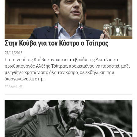
Στην Κούβα για τον Κάστρο ο Τσίπρας
27/11/2016
Για το νησί της Κούβας αναχωρεί το βράδυ της Δευτέρας ο
πρωθυπουργός Αλέξης Τσίπρας, προκειμένου να παραστεί, μαζί
με ηγέτες κρατών από όλο τον κόσμο, σε εκδήλωση που
διοργανώνεται στη…
ΕΛΛΑΔΑ