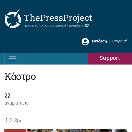
ThePressProject
powered by our
community members
Σύνδεση
Εγγραφή
Support
Κάστρο
22
αναρτήσεις
1
2
3
»