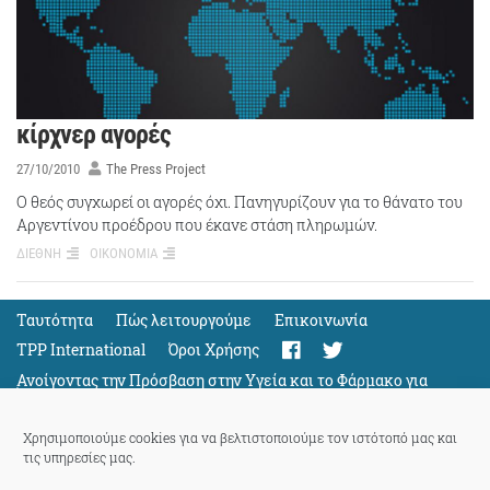
κίρχνερ αγορές
27/10/2010
The Press Project
O θεός συγχωρεί οι αγορές όχι. Πανηγυρίζουν για το θάνατο του
Αργεντίνου προέδρου που έκανε στάση πληρωμών.
ΔΙΕΘΝΗ
ΟΙΚΟΝΟΜΙΑ
Ταυτότητα
Πώς λειτουργούμε
Eπικοινωνία
TPP International
Όροι Χρήσης
Ανοίγοντας την Πρόσβαση στην Υγεία και το Φάρμακο για
Όλους
Support
Χρησιμοποιούμε cookies για να βελτιστοποιούμε τον ιστότοπό μας και
τις υπηρεσίες μας.