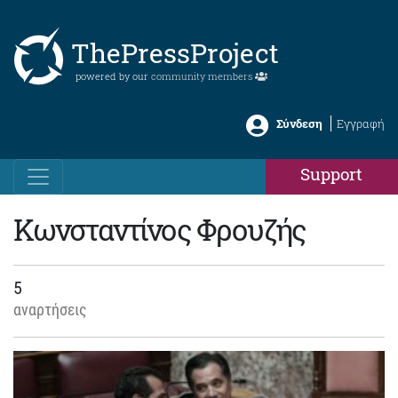
ThePressProject
powered by our
community members
Σύνδεση
Εγγραφή
Support
Κωνσταντίνος Φρουζής
5
αναρτήσεις