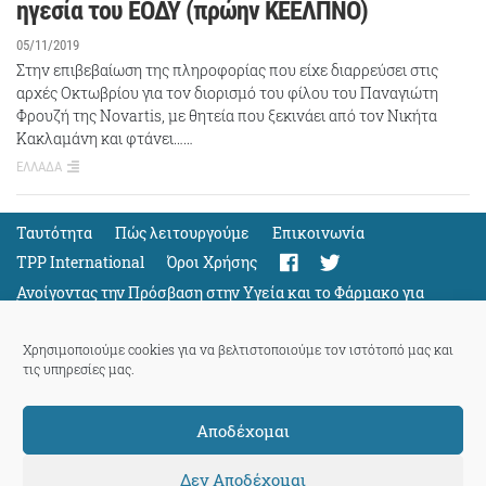
ηγεσία του ΕΟΔΥ (πρώην ΚΕΕΛΠΝΟ)
05/11/2019
Στην επιβεβαίωση της πληροφορίας που είχε διαρρεύσει στις
αρχές Οκτωβρίου για τον διορισμό του φίλου του Παναγιώτη
Φρουζή της Novartis, με θητεία που ξεκινάει από τον Νικήτα
Κακλαμάνη και φτάνει……
ΕΛΛΑΔΑ
Ταυτότητα
Πώς λειτουργούμε
Eπικοινωνία
TPP International
Όροι Χρήσης
Ανοίγοντας την Πρόσβαση στην Υγεία και το Φάρμακο για
Όλους
Support
Χρησιμοποιούμε cookies για να βελτιστοποιούμε τον ιστότοπό μας και
τις υπηρεσίες μας.
Αποδέχομαι
ThePressProject
powered by our
community members
Δεν Αποδέχομαι