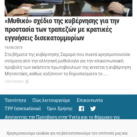
«Μυθικό» σχέδιο της κυβέρνησης για την
προστασία των τραπεζών με κρατικές
εγγυήσεις δισεκατομμυρίων
19/09/2019
Στα βήματα της κυβέρνησης Σαμαρά που συχνά χρησιμοποιούσε
ονόματα από την ελληνική μυθολογία για την επικοινωνιακή
προβολή των εκάστοτε πρωτοβουλιών της κινείται η κυβέρνηση
Μητσοτάκη, καθώς αυξάνουν τα δημοσιεύματα το……
ΟΙΚΟΝΟΜΙΑ
Ταυτότητα
Πώς λειτουργούμε
Eπικοινωνία
TPP International
Όροι Χρήσης
Ανοίγοντας την Πρόσβαση στην Υγεία και το Φάρμακο για
Όλους
Support
Χρησιμοποιούμε cookies για να βελτιστοποιούμε τον ιστότοπό μας και