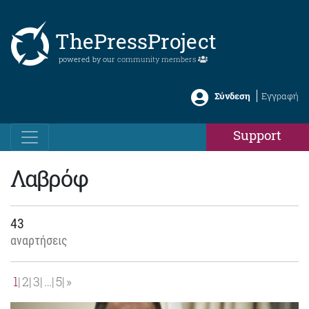
ThePressProject
powered by our
community members
Σύνδεση
Εγγραφή
Support
Λαβρόφ
43
αναρτήσεις
1
2
3
…
5
»