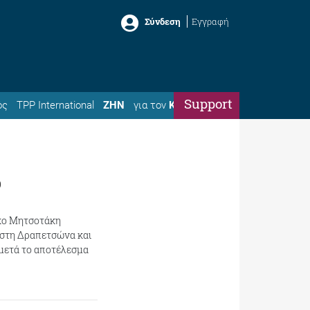
Σύνδεση
Εγγραφή
Support
ός
TPP International
ΖΗΝ
για τον
Κώστα
ο
άκο Μητσοτάκη
 στη Δραπετσώνα και
μετά το αποτέλεσμα