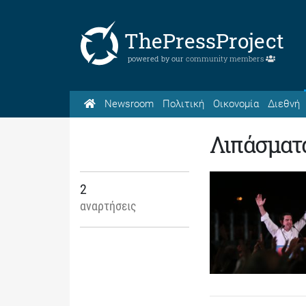
ThePressProject
powered by our
community members
Newsroom
Πολιτική
Οικονομία
Διεθνή
Λιπάσματ
2
αναρτήσεις