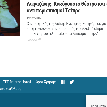
Λαφαζάνης: Κακόγουστο θέατρο και
αντιπερισπασμοί Τσίπρα
19/12/2015
Ο επικεφαλής της Λαϊκής Ενότητας, κατηγόρησε γι
και φτηνούς αντιπερισπασμούς τον Αλέξη Τσίπρα, 
επίσκεψη του τελευταίου στα Λιπάσματα της Δραπ
ΕΛΛΑΔΑ
TPP International
Όροι Χρήσης
ακο για Όλους
Χρησιμοποιο