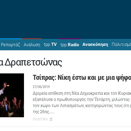
tpp.
TV
Ανασκόπηση
Πολιτισμ
Ρεπορτάζ
Ανάλυση
tpp.
Radio
α Δραπετσώνας
Τσίπρας: Νίκη έστω και με μια ψήφ
27/06/2019
Δριμεία επίθεση στη Νέα Δημοκρατία και τον Κυρι
εξαπέλυσε ο πρωθυπουργός την Τετάρτη, μιλώντας
τον χώρο των Λιπασμάτων, κατηγορώντας τους ότι 
της 26ης……
ΠΟΛΙΤΙΚΗ