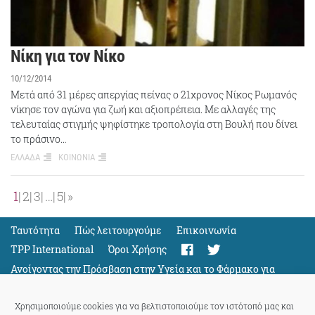
Νίκη για τον Νίκο
10/12/2014
Μετά από 31 μέρες απεργίας πείνας ο 21χρονος Νίκος Ρωμανός
νίκησε τον αγώνα για ζωή και αξιοπρέπεια. Με αλλαγές της
τελευταίας στιγμής ψηφίστηκε τροπολογία στη Βουλή που δίνει
το πράσινο…
ΕΛΛΑΔΑ
ΚΟΙΝΩΝΙΑ
1
2
3
…
5
»
Ταυτότητα
Πώς λειτουργούμε
Eπικοινωνία
TPP International
Όροι Χρήσης
Ανοίγοντας την Πρόσβαση στην Υγεία και το Φάρμακο για
Όλους
Support
Χρησιμοποιούμε cookies για να βελτιστοποιούμε τον ιστότοπό μας και