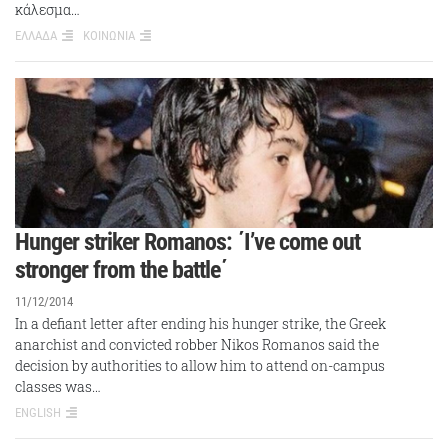
κάλεσμα…
ΕΛΛΑΔΑ
ΚΟΙΝΩΝΙΑ
Hunger striker Romanos: ΄I’ve come out
stronger from the battle΄
11/12/2014
In a defiant letter after ending his hunger strike, the Greek
anarchist and convicted robber Nikos Romanos said the
decision by authorities to allow him to attend on-campus
classes was…
ENGLISH