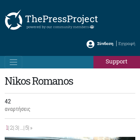
ThePressProject
powered by our
community members
Σύνδεση
Εγγραφή
Support
Nikos Romanos
42
αναρτήσεις
1
2
3
…
5
»