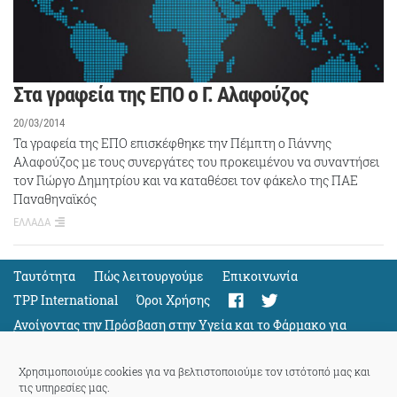
Στα γραφεία της ΕΠΟ ο Γ. Αλαφούζος
20/03/2014
Τα γραφεία της ΕΠΟ επισκέφθηκε την Πέμπτη ο Γιάννης
Αλαφούζος με τους συνεργάτες του προκειμένου να συναντήσει
τον Γιώργο Δημητρίου και να καταθέσει τον φάκελο της ΠΑΕ
Παναθηναϊκός
ΕΛΛΑΔΑ
Ταυτότητα
Πώς λειτουργούμε
Eπικοινωνία
TPP International
Όροι Χρήσης
Ανοίγοντας την Πρόσβαση στην Υγεία και το Φάρμακο για
Όλους
Support
Χρησιμοποιούμε cookies για να βελτιστοποιούμε τον ιστότοπό μας και
τις υπηρεσίες μας.