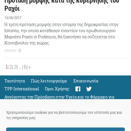
Πρόταση μομφής κατά της κυβέρνησης του
Ραχόι
13/06/2017
Η τρίτη πρόταση μομφής στην ιστορία της δημοκρατίας στην
Ισπανία, την οποία κατέθεσαν εναντίον του πρωθυπουργού
Μαριάνο Ραχόι οι Podemos, θα ξεκινήσει να συζητείται στο
Κοινοβούλιο της χώρας.
ΔΙΕΘΝΗ
1
2
3
…
6
»
Ταυτότητα
Πώς λειτουργούμε
Eπικοινωνία
TPP International
Όροι Χρήσης
Ανοίγοντας την Πρόσβαση στην Υγεία και το Φάρμακο για
Όλους
Support
Χρησιμοποιούμε cookies για να βελτιστοποιούμε τον ιστότοπό μας και
τις υπηρεσίες μας.