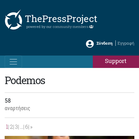
ThePressProject
powered by our
community members
Σύνδεση
Εγγραφή
Support
Podemos
58
αναρτήσεις
1
2
3
…
6
»