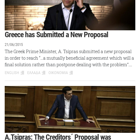
Greece has Submitted a New Proposal
21/06/2015
The Greek Prime Minister, A. Tsipras submitted a new proposal
in order to reach “…a mutually beneficial agreement which will a
final solution rather than postpone dealing with the problem”.…
ENGLISH
ΕΛΛΑΔΑ
ΟΙΚΟΝΟΜΙΑ
A.Tsipras: The Creditors΄ Proposal was