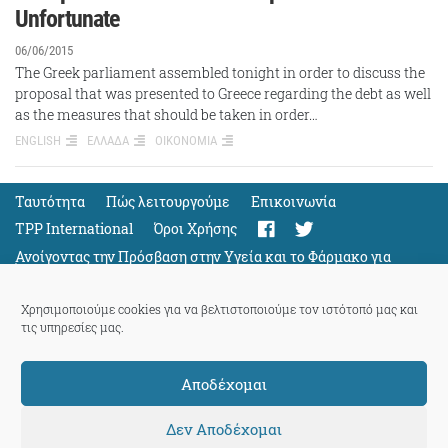
Unfortunate
06/06/2015
The Greek parliament assembled tonight in order to discuss the
proposal that was presented to Greece regarding the debt as well
as the measures that should be taken in order…
ENGLISH
ΕΛΛΑΔΑ
ΟΙΚΟΝΟΜΙΑ
Ταυτότητα
Πώς λειτουργούμε
Eπικοινωνία
TPP International
Όροι Χρήσης
Ανοίγοντας την Πρόσβαση στην Υγεία και το Φάρμακο για
Όλους
Support
Χρησιμοποιούμε cookies για να βελτιστοποιούμε τον ιστότοπό μας και
τις υπηρεσίες μας.
Αποδέχομαι
ThePressProject
powered by our
community members
Δεν Αποδέχομαι