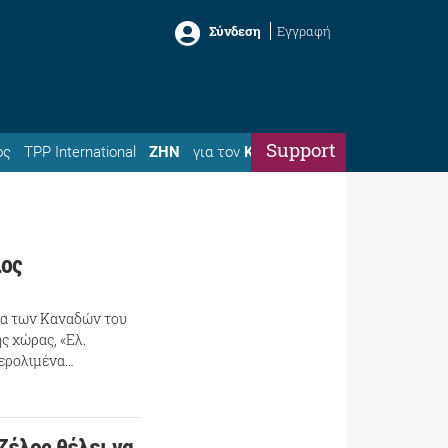
Σύνδεση
Εγγραφή
Support
ός
TPP International
ΖΗΝ
για τον
Κώστα
λος
ρια των Καναδών του
ς χώρας, «Ελ.
Αερολιμένα…