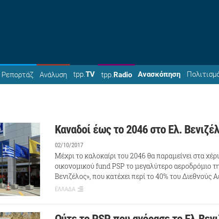
tpp.
TV
Ανασκόπηση
Πολιτισμ
Ρεπορτάζ
Ανάλυση
tpp.
Radio
Καναδοί έως το 2046 στο Ελ. Βενιζέ
02/10/2017
Μέχρι το καλοκαίρι του 2046 θα παραμείνει στα χέ
οικονομικού fund PSP το μεγαλύτερο αεροδρόμιο τη
Βενιζέλος», που κατέχει περί το 40% του Διεθνούς 
ΕΛΛΑΔΑ