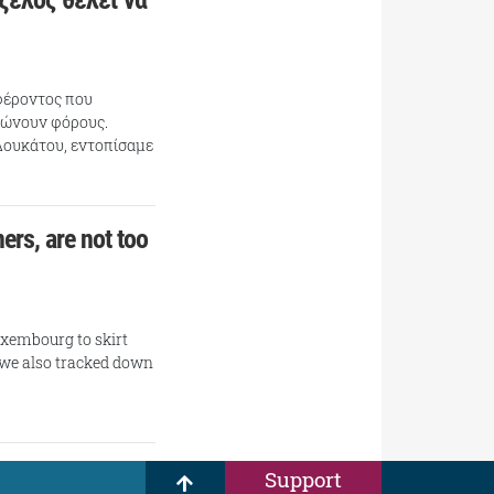
ζέλος θέλει να
αφέροντος που
ρώνουν φόρους.
Δουκάτου, εντοπίσαμε
ers, are not too
Luxembourg to skirt
 we also tracked down
Support