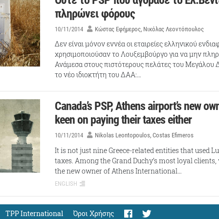
Ούτε το PSP που αγόρασε το Ελ.Βενι
πληρώνει φόρους
10/11/2014
Κώστας Εφήμερος
Νικόλας Λεοντόπουλος
Δεν είναι μόνον εννέα οι εταιρείες ελληνικού ενδι
χρησιμοποιούσαν το Λουξεμβούργο για να μην πλη
Ανάμεσα στους πιστότερους πελάτες του Μεγάλου 
το νέο ιδιοκτήτη του ΔΑΑ:…
Canada’s PSP, Athens airport’s new own
keen on paying their taxes either
10/11/2014
Nikolas Leontopoulos
Costas Efimeros
It is not just nine Greece-related entities that used 
taxes. Among the Grand Duchy’s most loyal clients,
the new owner of Athens International…
ENGLISH
TPP International
Όροι Χρήσης