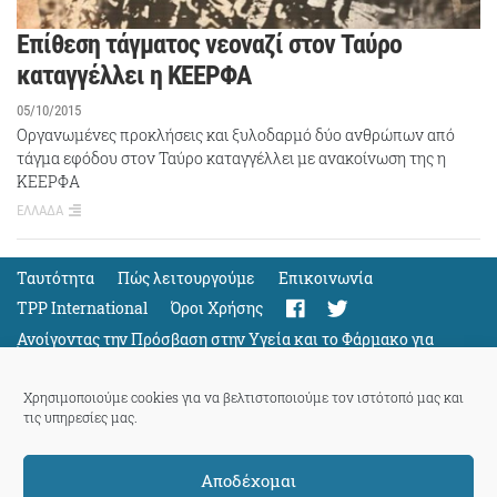
Επίθεση τάγματος νεοναζί στον Ταύρο
καταγγέλλει η ΚΕΕΡΦΑ
05/10/2015
Οργανωμένες προκλήσεις και ξυλοδαρμό δύο ανθρώπων από
τάγμα εφόδου στον Ταύρο καταγγέλλει με ανακοίνωση της η
ΚΕΕΡΦΑ
ΕΛΛΑΔΑ
Ταυτότητα
Πώς λειτουργούμε
Eπικοινωνία
TPP International
Όροι Χρήσης
Ανοίγοντας την Πρόσβαση στην Υγεία και το Φάρμακο για
Όλους
Support
Χρησιμοποιούμε cookies για να βελτιστοποιούμε τον ιστότοπό μας και
τις υπηρεσίες μας.
Αποδέχομαι
ThePressProject