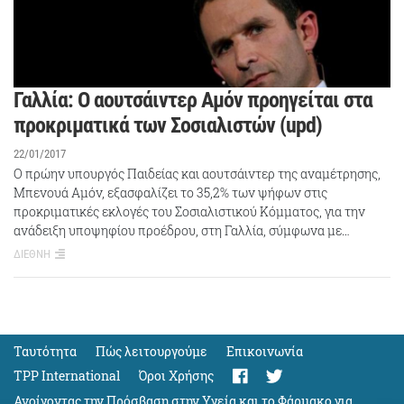
Γαλλία: Ο αουτσάιντερ Αμόν προηγείται στα
προκριματικά των Σοσιαλιστών (upd)
22/01/2017
Ο πρώην υπουργός Παιδείας και αουτσάιντερ της αναμέτρησης,
Μπενουά Αμόν, εξασφαλίζει το 35,2% των ψήφων στις
προκριματικές εκλογές του Σοσιαλιστικού Κόμματος, για την
ανάδειξη υποψηφίου προέδρου, στη Γαλλία, σύμφωνα με…
ΔΙΕΘΝΗ
Ταυτότητα
Πώς λειτουργούμε
Eπικοινωνία
TPP International
Όροι Χρήσης
Ανοίγοντας την Πρόσβαση στην Υγεία και το Φάρμακο για