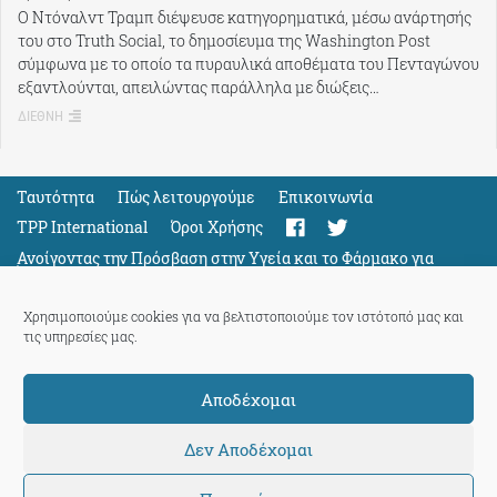
Ο Ντόναλντ Τραμπ διέψευσε κατηγορηματικά, μέσω ανάρτησής
του στο Truth Social, το δημοσίευμα της Washington Post
σύμφωνα με το οποίο τα πυραυλικά αποθέματα του Πενταγώνου
εξαντλούνται, απειλώντας παράλληλα με διώξεις…
ΔΙΕΘΝΗ
Ταυτότητα
Πώς λειτουργούμε
Eπικοινωνία
TPP International
Όροι Χρήσης
Ανοίγοντας την Πρόσβαση στην Υγεία και το Φάρμακο για
Όλους
Support
Χρησιμοποιούμε cookies για να βελτιστοποιούμε τον ιστότοπό μας και
τις υπηρεσίες μας.
Αποδέχομαι
ThePressProject
powered by our
community members
Δεν Αποδέχομαι