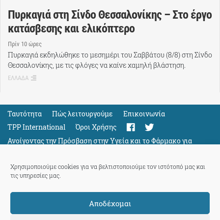
Πυρκαγιά στη Σίνδο Θεσσαλονίκης – Στο έργο
κατάσβεσης και ελικόπτερο
Πρίν 10 ώρες
Πυρκαγιά εκδηλώθηκε το μεσημέρι του Σαββάτου (8/8) στη Σίνδο
Θεσσαλονίκης, με τις φλόγες να καίνε χαμηλή βλάστηση.
ΕΛΛΑΔΑ
Ταυτότητα
Πώς λειτουργούμε
Eπικοινωνία
TPP International
Όροι Χρήσης
Ανοίγοντας την Πρόσβαση στην Υγεία και το Φάρμακο για
Όλους
Support
Χρησιμοποιούμε cookies για να βελτιστοποιούμε τον ιστότοπό μας και
τις υπηρεσίες μας.
Αποδέχομαι
ThePressProject