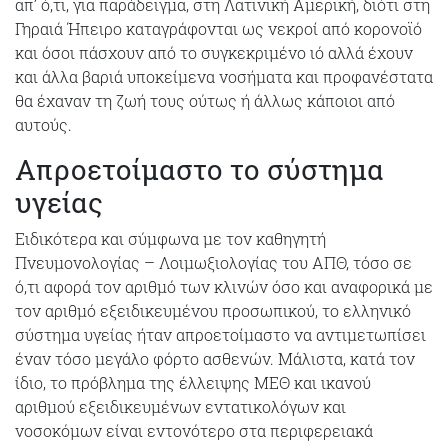
απ’ ό,τι, για παράδειγμα, στη Λατινική Αμερική, διότι στη
Γηραιά Ήπειρο καταγράφονται ως νεκροί από κορονοϊό
και όσοι πάσχουν από το συγκεκριμένο ιό αλλά έχουν
και άλλα βαριά υποκείμενα νοσήματα και προφανέστατα
θα έχαναν τη ζωή τους ούτως ή άλλως κάποιοι από
αυτούς.
Απροετοίμαστο το σύστημα
υγείας
Ειδικότερα και σύμφωνα με τον καθηγητή
Πνευμονολογίας – Λοιμωξιολογίας του ΑΠΘ, τόσο σε
ό,τι αφορά τον αριθμό των κλινών όσο και αναφορικά με
τον αριθμό εξειδικευμένου προσωπικού, το ελληνικό
σύστημα υγείας ήταν απροετοίμαστο να αντιμετωπίσει
έναν τόσο μεγάλο φόρτο ασθενών. Μάλιστα, κατά τον
ίδιο, το πρόβλημα της έλλειψης ΜΕΘ και ικανού
αριθμού εξειδικευμένων εντατικολόγων και
νοσοκόμων είναι εντονότερο στα περιφερειακά