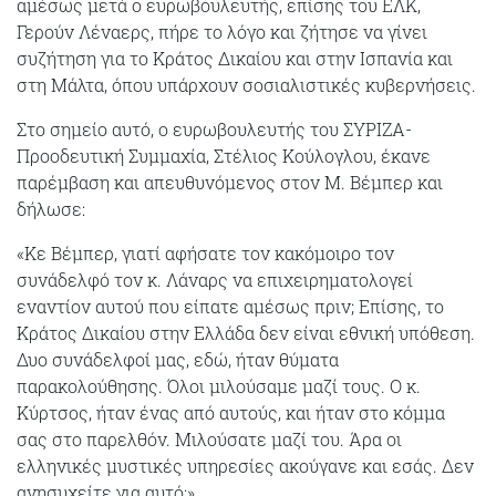
αμέσως μετά ο ευρωβουλευτής, επίσης του ΕΛΚ,
Γερούν Λέναερς, πήρε το λόγο και ζήτησε να γίνει
συζήτηση για το Κράτος Δικαίου και στην Ισπανία και
στη Μάλτα, όπου υπάρχουν σοσιαλιστικές κυβερνήσεις.
Στο σημείο αυτό, ο ευρωβουλευτής του ΣΥΡΙΖΑ-
Προοδευτική Συμμαχία, Στέλιος Κούλογλου, έκανε
παρέμβαση και απευθυνόμενος στον Μ. Βέμπερ και
δήλωσε:
«Κε Βέμπερ, γιατί αφήσατε τον κακόμοιρο τον
συνάδελφό τον κ. Λάναρς να επιχειρηματολογεί
εναντίον αυτού που είπατε αμέσως πριν; Επίσης, το
Κράτος Δικαίου στην Ελλάδα δεν είναι εθνική υπόθεση.
Δυο συνάδελφοί μας, εδώ, ήταν θύματα
παρακολούθησης. Όλοι μιλούσαμε μαζί τους. Ο κ.
Κύρτσος, ήταν ένας από αυτούς, και ήταν στο κόμμα
σας στο παρελθόν. Μιλούσατε μαζί του. Άρα οι
ελληνικές μυστικές υπηρεσίες ακούγανε και εσάς. Δεν
ανησυχείτε για αυτό;»