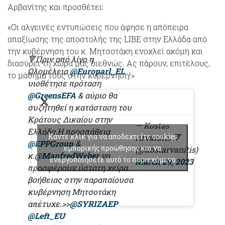
Αρβανίτης και προσθέτει:
«Οι αλγεινές εντυπώσεις που άφησε η απόπειρα
απαξίωσης της αποστολής της LIBE στην Ελλάδα από
την κυβέρνηση του κ. Μητσοτάκη ενοχλεί ακόμη και
🔻Πριν από λίγο η
διασύρει τη χώρα μας διεθνώς. Ας πάρουν, επιτέλους,
Ολομέλεια
@Europarl_EL
το μάθημά τους στην κυβέρνηση!»
υιοθέτησε πρόταση
@GreensEFA
& αύριο θα
συζητηθεί η κατάσταση του
Κράτους Δικαίου στην
— Kostas
Ελλάδα.Η προσπάθεια
Κάντε κλικ για να αποδεχτείτε cookies
Arvanitis 🔻
@EPPGroup
&
εμπορικής προώθησης και να
(@kostarvanitis)
κ.
@ManfredWeber
να
ενεργοποιήσετε αυτό το περιεχόμενο
March 29, 2023
προσφέρουν ύστατη χείρα
βοήθειας στην παραπαίουσα
κυβέρνηση Μητσοτάκη
απέτυχε.>>
@SYRIZAEP
@Left_EU