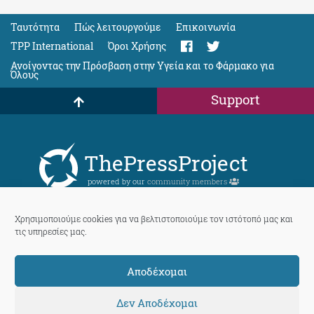
Ταυτότητα
Πώς λειτουργούμε
Eπικοινωνία
TPP International
Όροι Χρήσης
Ανοίγοντας την Πρόσβαση στην Υγεία και το Φάρμακο για
Όλους
Support
ThePressProject
powered by our
community members
Χρησιμοποιούμε cookies για να βελτιστοποιούμε τον ιστότοπό μας και
© 2026 ThePressProject | Created by BitsnBytes & re-manufactured
τις υπηρεσίες μας.
by
Sociality
Αποδέχομαι
Δεν Αποδέχομαι