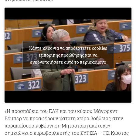
Κάντε κλικ για να αποδεχτείτε cookies
εμπορικής προώθησης και να
ενεργοποιήσετε αυτό το περιεχόμενο
«Η προσπάθεια του ΕΛΚ και του κύριου Μάνφρεντ
Βέμπερ να προσφέρουν ύστατη χείρα βοήθειας στην
παραπαίουσα κυβέρνηση Μητσοτάκη απέτυχε»
σημειώνει ο ευρωβουλευτής του ΣΥΡΙΖΑ – ΠΣ Κώστας