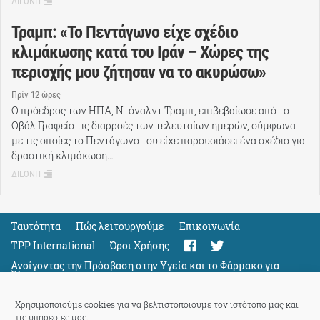
ΔΙΕΘΝΗ
Τραμπ: «Το Πεντάγωνο είχε σχέδιο
κλιμάκωσης κατά του Ιράν – Χώρες της
περιοχής μου ζήτησαν να το ακυρώσω»
Πρίν 12 ώρες
Ο πρόεδρος των ΗΠΑ, Ντόναλντ Τραμπ, επιβεβαίωσε από το
Οβάλ Γραφείο τις διαρροές των τελευταίων ημερών, σύμφωνα
με τις οποίες το Πεντάγωνο του είχε παρουσιάσει ένα σχέδιο για
δραστική κλιμάκωση…
ΔΙΕΘΝΗ
Ταυτότητα
Πώς λειτουργούμε
Eπικοινωνία
TPP International
Όροι Χρήσης
Ανοίγοντας την Πρόσβαση στην Υγεία και το Φάρμακο για
Όλους
Support
Χρησιμοποιούμε cookies για να βελτιστοποιούμε τον ιστότοπό μας και
τις υπηρεσίες μας.