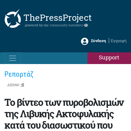
ThePressProject
powered by our
community members
Σύνδεση
Εγγραφή
Support
Ρεπορτάζ
ΔΙΕΘΝΗ
Το βίντεο των πυροβολισμών
της Λιβυκής Ακτοφυλακής
κατά του διασωστικού που