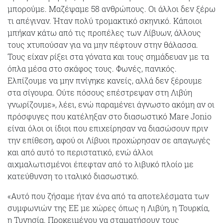
μπορούμε. Μαζέψαμε 58 ανθρώπους. Οι άλλοι δεν ξέρω
τι απέγιναν. Ήταν πολύ τρομακτικό σκηνικό. Κάποιοι
μπήκαν κάτω από τις προπέλες των Λίβυων, άλλους
τους χτυπούσαν για να μην πέφτουν στην θάλασσα.
Τους είχαν ρίξει στα γόνατα και τους σημάδευαν με τα
όπλα μέσα στο σκάφος τους. Φωνές, πανικός.
Ελπίζουμε να μην πνίγηκε κανείς, αλλά δεν ξέρουμε
στα σίγουρα. Ούτε πόσους επέστρεψαν στη Λιβύη
γνωρίζουμε», λέει, ενώ παραμένει άγνωστο ακόμη αν οι
πρόσφυγες που κατέληξαν στο διασωστικό Mare Jonio
είναι όλοι οι ίδιοι που επιχείρησαν να διασώσουν πριν
την επίθεση, αφού οι Λίβυοι προχώρησαν σε απαγωγές
και από αυτό το περιστατικό, ενώ άλλοι
αιχμαλωτισμένοι έπεφταν από το λιβυκό πλοίο με
κατεύθυνση το ιταλικό διασωστικό.
«Αυτό που ζήσαμε ήταν ένα από τα αποτελέσματα των
συμφωνιών της ΕΕ με χώρες όπως η Λιβύη, η Τουρκία,
η Τυνησία. Προκειμένου να σταματήσουν τους