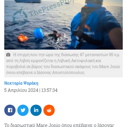
Η στιγμή που την ώρα της διάσωσης 47 μεταναστών 95 ν.μ.
από τη Λιβύη εμφανίζεται η Λιβυκή Ακτοφυλακή και
πυροβολεί σε βάρος του διασωστικού σκάφους του Mare Jonio
όπου επέβαινε ο Ιάσονας Αποστολόπουλος.
Νεκταρία Ψαράκη
5 Απριλίου 2024
|
13:57:34
To διασωστικό Mare Jonio όπου επέβαινε ο Ιάσονας