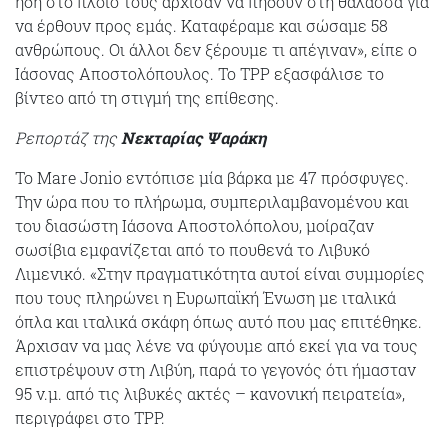
ήδη στο πλοίο τους άρχισαν να πηδούν στη θάλασσα για
να έρθουν προς εμάς. Καταφέραμε και σώσαμε 58
ανθρώπους. Οι άλλοι δεν ξέρουμε τι απέγιναν», είπε ο
Ιάσονας Αποστολόπουλος. Το TPP εξασφάλισε το
βίντεο από τη στιγμή της επίθεσης.
Ρεπορτάζ της
Νεκταρίας Ψαράκη
Το Mare Jonio εντόπισε μία βάρκα με 47 πρόσφυγες.
Την ώρα που το πλήρωμα, συμπεριλαμβανομένου και
του διασώστη Ιάσονα Αποστολόπολου, μοίραζαν
σωσίβια εμφανίζεται από το πουθενά το Λιβυκό
Λιμενικό. «Στην πραγματικότητα αυτοί είναι συμμορίες
που τους πληρώνει η Ευρωπαϊκή Ένωση με ιταλικά
όπλα και ιταλικά σκάφη όπως αυτό που μας επιτέθηκε.
Άρχισαν να μας λένε να φύγουμε από εκεί για να τους
επιστρέψουν στη Λιβύη, παρά το γεγονός ότι ήμασταν
95 ν.μ. από τις λιβυκές ακτές – κανονική πειρατεία»,
περιγράφει στο TPP.